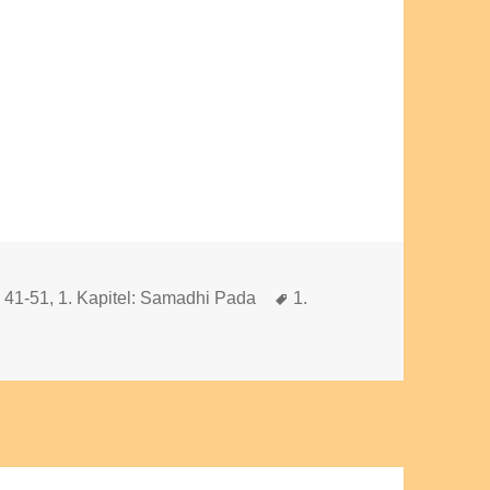
Schlagwörter
e 41-51
,
1. Kapitel: Samadhi Pada
1.