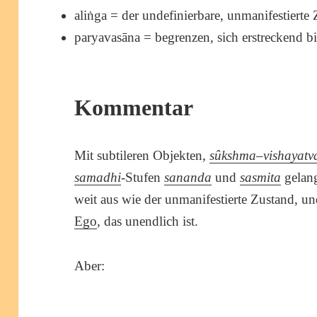
aliṅga = der undefinierbare, unmanifestierte
paryavasāna = begrenzen, sich erstreckend bi
Kommentar
Mit subtileren Objekten,
sûkshma
–
vishayat
samadhi
-Stufen
sananda
und
sasmita
gelang
weit aus wie der unmanifestierte Zustand, un
Ego
, das unendlich ist.
Aber: