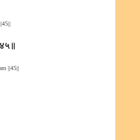
|45||
् ॥४५॥
m ||45||