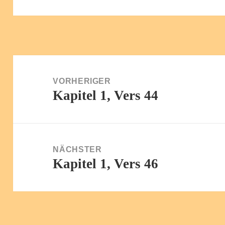
Beitragsnavigation
VORHERIGER
Kapitel 1, Vers 44
Vorheriger
Beitrag:
NÄCHSTER
Kapitel 1, Vers 46
Nächster
Beitrag: