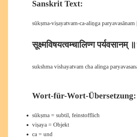
Sanskrit Text:
sūkṣma-viṣayatvam-ca-aliṇga paryavasānam |
सूक्ष्मविषयत्वम्चालिण्ग पर्यवसानम
sukshma vishayatvam cha alinga paryavasana
Wort-für-Wort-Übersetzung:
sūkṣma = subtil, feinstofflich
viṣaya = Objekt
ca = und