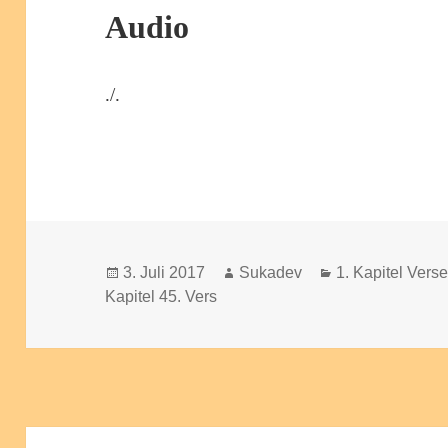
Audio
./.
Veröffentlicht
Autor
Kategorien
3. Juli 2017
Sukadev
1. Kapitel Vers
am
Kapitel 45. Vers