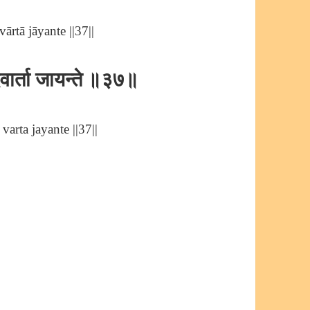
ārtā jāyante ||37||
दवार्ता जायन्ते ॥३७॥
arta jayante ||37||