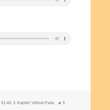
Schlagwörter
e 31-40
,
3. Kapitel: Vibhuti Pada
3.