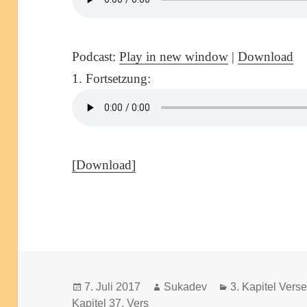
Podcast:
Play in new window
|
Download
1. Fortsetzung:
[Download]
Veröffentlicht
Autor
Kategorien
7. Juli 2017
Sukadev
3. Kapitel Vers
am
Kapitel 37. Vers