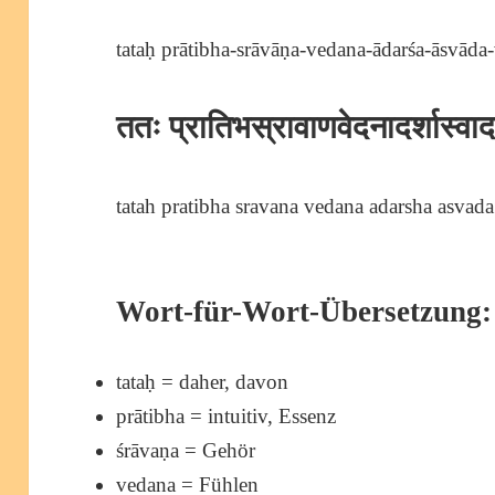
tataḥ prātibha-srāvāṇa-vedana-ādarśa-āsvāda-v
ततः प्रातिभस्रावाणवेदनादर्शास्वा
tatah pratibha sravana vedana adarsha asvada v
Wort-für-Wort-Übersetzung:
tataḥ = daher, davon
prātibha = intuitiv, Essenz
śrāvaṇa = Gehör
vedana = Fühlen