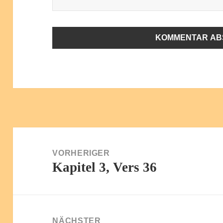
ALTERNATIVE:
Beitragsnavigation
VORHERIGER
Kapitel 3, Vers 36
Vorheriger
Beitrag:
NÄCHSTER