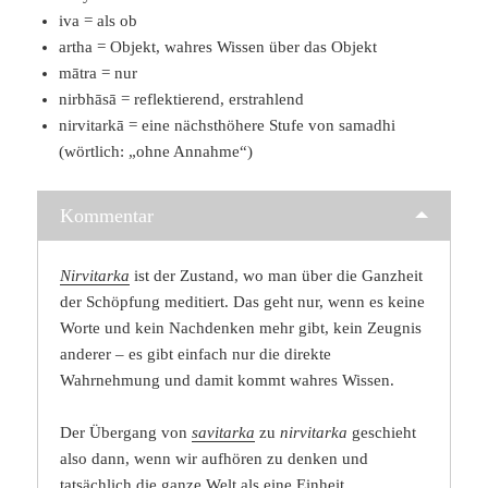
iva = als ob
artha = Objekt, wahres Wissen über das Objekt
mātra = nur
nirbhāsā = reflektierend, erstrahlend
nirvitarkā = eine nächsthöhere Stufe von samadhi
(wörtlich: „ohne Annahme“)
Kommentar
Nirvitarka
ist der Zustand, wo man über die Ganzheit
der Schöpfung meditiert. Das geht nur, wenn es keine
Worte und kein Nachdenken mehr gibt, kein Zeugnis
anderer – es gibt einfach nur die direkte
Wahrnehmung und damit kommt wahres Wissen.
Der Übergang von
savitarka
zu
nirvitarka
geschieht
also dann, wenn wir aufhören zu denken und
tatsächlich die ganze Welt als eine Einheit