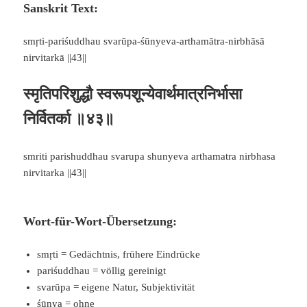
Sanskrit Text:
smṛti-pariśuddhau svarūpa-śūnyeva-arthamātra-nirbhāsā
nirvitarkā ||43||
स्मृतिपरिशुद्धौ स्वरूपशून्येवार्थमात्रनिर्भासा
निर्वितर्का ॥४३॥
smriti parishuddhau svarupa shunyeva arthamatra nirbhasa
nirvitarka ||43||
Wort-für-Wort-Übersetzung:
smṛti = Gedächtnis, frühere Eindrücke
pariśuddhau = völlig gereinigt
svarūpa = eigene Natur, Subjektivität
śūnya = ohne