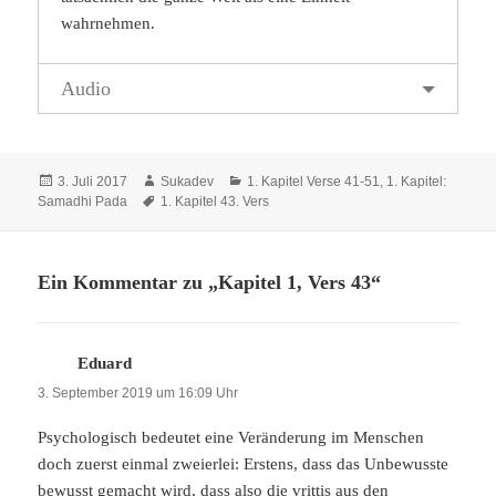
wahrnehmen.
Audio
Veröffentlicht
Autor
Kategorien
3. Juli 2017
Sukadev
1. Kapitel Verse 41-51
,
1. Kapitel:
am
Schlagwörter
Samadhi Pada
1. Kapitel 43. Vers
Ein Kommentar zu „Kapitel 1, Vers 43“
Eduard
sagt:
3. September 2019 um 16:09 Uhr
Psychologisch bedeutet eine Veränderung im Menschen
doch zuerst einmal zweierlei: Erstens, dass das Unbewusste
bewusst gemacht wird, dass also die vrittis aus den