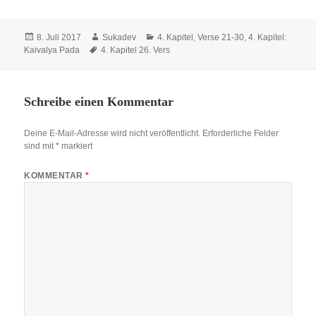
Veröffentlicht
Autor
Kategorien
8. Juli 2017
Sukadev
4. Kapitel, Verse 21-30
,
4. Kapitel:
am
Schlagwörter
Kaivalya Pada
4. Kapitel 26. Vers
Schreibe einen Kommentar
Deine E-Mail-Adresse wird nicht veröffentlicht.
Erforderliche Felder
sind mit
*
markiert
KOMMENTAR
*