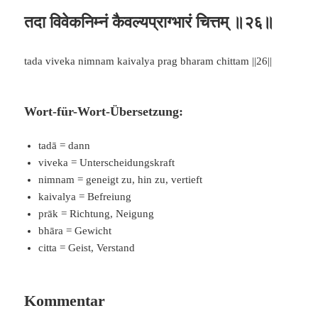
तदा विवेकनिम्नं कैवल्यप्राग्भारं चित्तम् ॥२६॥
tada viveka nimnam kaivalya prag bharam chittam ||26||
Wort-für-Wort-Übersetzung:
tadā = dann
viveka = Unterscheidungskraft
nimnam = geneigt zu, hin zu, vertieft
kaivalya = Befreiung
prāk = Richtung, Neigung
bhāra = Gewicht
citta = Geist, Verstand
Kommentar