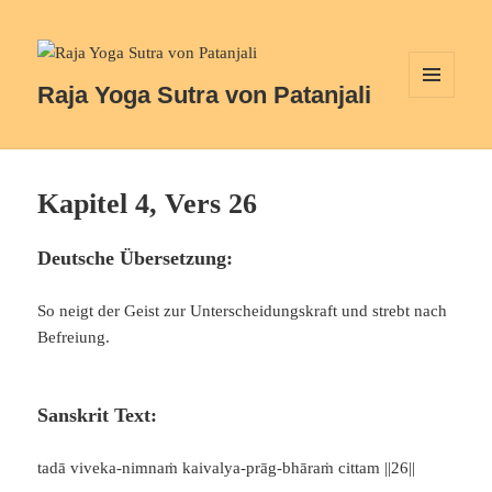
Raja Yoga Sutra von Patanjali
MENÜ
UND
WIDGETS
Kapitel 4, Vers 26
Deutsche Übersetzung:
So neigt der Geist zur Unterscheidungskraft und strebt nach
Befreiung.
Sanskrit Text:
tadā viveka-nimnaṁ kaivalya-prāg-bhāraṁ cittam ||26||