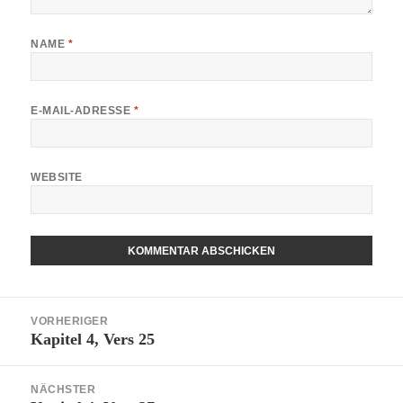
NAME
*
E-MAIL-ADRESSE
*
WEBSITE
ALTERNATIVE:
Beitragsnavigation
VORHERIGER
Kapitel 4, Vers 25
Vorheriger
Beitrag:
NÄCHSTER