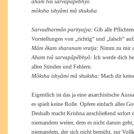
aham tvâ sarvapâpêbhyô
môksha ishyâmi mâ shuksha
Sarvadharmân parityajya:
Gib alle Pflichten
Vorstellungen von „richtig“ und „falsch“ au
Mâm êkam sharanam vratja:
Nimm zu mir al
Aham tvâ sarvapâpêbhyô:
Ich werde dich be
allen Sünden und Fehlern.
Môksha ishyâmi mâ shuksha:
Mach dir kei
Eigentlich ist das ja eine anarchistische Aus
es spielt keine Rolle. Opfere einfach alles Go
Deshalb macht Krishna anschließend sofort 
niemandem weiter, dem es nicht darum geht,
niemandem, der sich nicht bemüht, zur
Voll