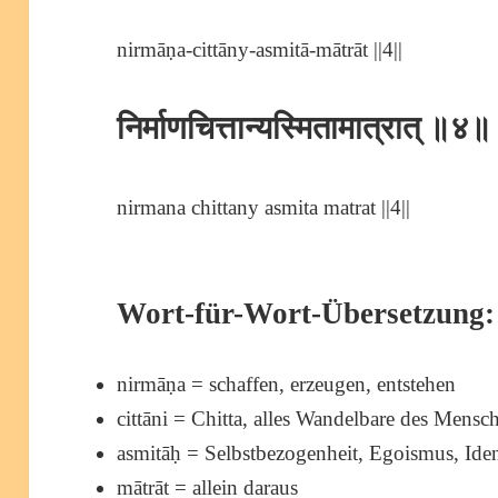
nirmāṇa-cittāny-asmitā-mātrāt ||4||
निर्माणचित्तान्यस्मितामात्रात् ॥४॥
nirmana chittany asmita matrat ||4||
Wort-für-Wort-Übersetzung:
nirmāṇa = schaffen, erzeugen, entstehen
cittāni = Chitta, alles Wandelbare des Mensc
asmitāḥ = Selbstbezogenheit, Egoismus, Ide
mātrāt = allein daraus