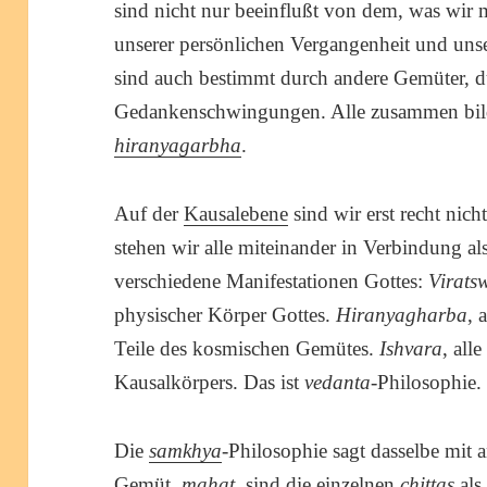
sind nicht nur beeinflußt von dem, was wir
unserer persönlichen Vergangenheit und uns
sind auch bestimmt durch andere Gemüter, du
Gedankenschwingungen. Alle zusammen bil
hiranyagarbha
.
Auf der
Kausalebene
sind wir erst recht nich
stehen wir alle miteinander in Verbindung al
verschiedene Manifestationen Gottes:
Virats
physischer Körper Gottes.
Hiranyagharba
, 
Teile des kosmischen Gemütes.
Ishvara
, all
Kausalkörpers. Das ist
vedanta
-Philosophie.
Die
samkhya
-Philosophie sagt dasselbe mit
Gemüt,
mahat
, sind die einzelnen
chittas
als