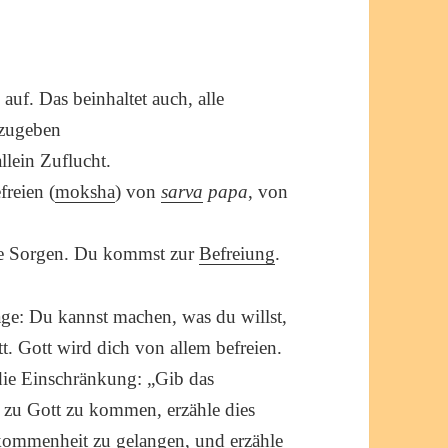
 auf. Das beinhaltet auch, alle
fzugeben
lein Zuflucht.
freien (
moksha
) von
sarva
papa
, von
ne Sorgen. Du kommst zur
Befreiung
.
sage: Du kannst machen, was du willst,
tt. Gott wird dich von allem befreien.
die Einschränkung: „Gib das
 zu Gott zu kommen, erzähle dies
kommenheit
zu gelangen, und erzähle