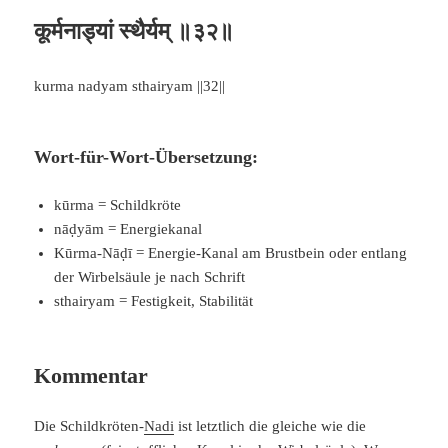
कूर्मनाड्यां स्थैर्यम् ॥३२॥
kurma nadyam sthairyam ||32||
Wort-für-Wort-Übersetzung:
kūrma = Schildkröte
nāḍyām = Energiekanal
Kūrma-Nāḍī = Energie-Kanal am Brustbein oder entlang
der Wirbelsäule je nach Schrift
sthairyam = Festigkeit, Stabilität
Kommentar
Die Schildkröten-
Nadi
ist letztlich die gleiche wie die