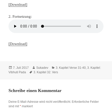
[Download]
2. Fortsetzung:
[Download]
Veröffentlicht
Autor
Kategorien
7. Juli 2017
Sukadev
3. Kapitel Verse 31-40
,
3. Kapitel:
am
Schlagwörter
Vibhuti Pada
3. Kapitel 32. Vers
Schreibe einen Kommentar
Deine E-Mail-Adresse wird nicht veröffentlicht.
Erforderliche Felder
sind mit
*
markiert