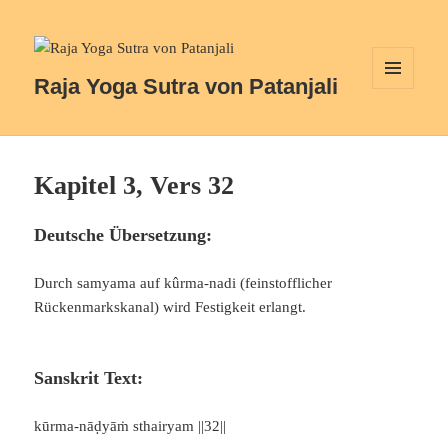
Raja Yoga Sutra von Patanjali
MENÜ
UND
WIDGETS
Kapitel 3, Vers 32
Deutsche Übersetzung:
Durch samyama auf kûrma-nadi (feinstofflicher
Rückenmarkskanal) wird Festigkeit erlangt.
Sanskrit Text:
kūrma-nāḍyāṁ sthairyam ||32||