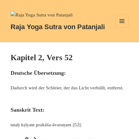
Raja Yoga Sutra von Patanjali
MENÜ
UND
WIDGETS
Kapitel 2, Vers 52
Deutsche Übersetzung:
Dadurch wird der Schleier, der das Licht verhüllt, entfernt.
Sanskrit Text:
tataḥ kṣīyate prakāśa-āvaraṇam ||52||