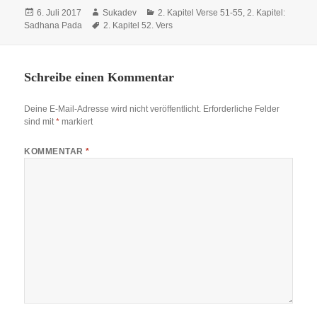
Veröffentlicht
Autor
Kategorien
6. Juli 2017
Sukadev
2. Kapitel Verse 51-55
,
2. Kapitel:
am
Schlagwörter
Sadhana Pada
2. Kapitel 52. Vers
Schreibe einen Kommentar
Deine E-Mail-Adresse wird nicht veröffentlicht.
Erforderliche Felder
sind mit
*
markiert
KOMMENTAR
*