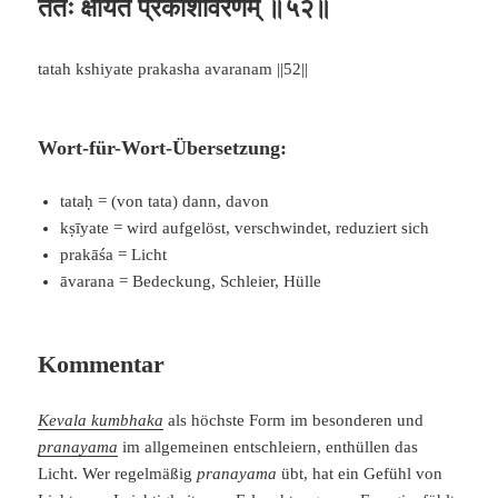
ततः क्षीयते प्रकाशावरणम् ॥५२॥
tatah kshiyate prakasha avaranam ||52||
Wort-für-Wort-Übersetzung:
tataḥ = (von tata) dann, davon
kṣīyate = wird aufgelöst, verschwindet, reduziert sich
prakāśa = Licht
āvarana = Bedeckung, Schleier, Hülle
Kommentar
Kevala kumbhaka
als höchste Form im besonderen und
pranayama
im allgemeinen entschleiern, enthüllen das
Licht. Wer regelmäßig
pranayama
übt, hat ein Gefühl von