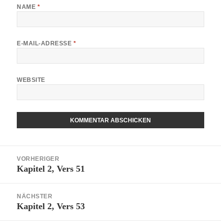
NAME
*
E-MAIL-ADRESSE
*
WEBSITE
ALTERNATIVE:
Beitragsnavigation
VORHERIGER
Kapitel 2, Vers 51
Vorheriger
Beitrag:
NÄCHSTER
Kapitel 2, Vers 53
Nächster
Beitrag: