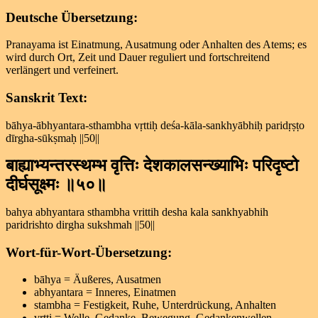
Deutsche Übersetzung:
Pranayama ist Einatmung, Ausatmung oder Anhalten des Atems; es
wird durch Ort, Zeit und Dauer reguliert und fortschreitend
verlängert und verfeinert.
Sanskrit Text:
bāhya-ābhyantara-sthambha vṛttiḥ deśa-kāla-sankhyābhiḥ paridṛṣṭo
dīrgha-sūkṣmaḥ ||50||
बाह्याभ्यन्तरस्थम्भ वृत्तिः देशकालसन्ख्याभिः परिदृष्टो
दीर्घसूक्ष्मः ॥५०॥
bahya abhyantara sthambha vrittih desha kala sankhyabhih
paridrishto dirgha sukshmah ||50||
Wort-für-Wort-Übersetzung:
bāhya = Äußeres, Ausatmen
abhyantara = Inneres, Einatmen
stambha = Festigkeit, Ruhe, Unterdrückung, Anhalten
vṛtti = Welle, Gedanke, Bewegung, Gedankenwellen