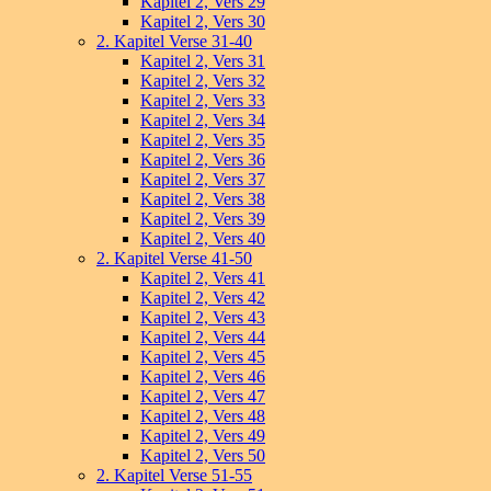
Kapitel 2, Vers 29
Kapitel 2, Vers 30
2. Kapitel Verse 31-40
Kapitel 2, Vers 31
Kapitel 2, Vers 32
Kapitel 2, Vers 33
Kapitel 2, Vers 34
Kapitel 2, Vers 35
Kapitel 2, Vers 36
Kapitel 2, Vers 37
Kapitel 2, Vers 38
Kapitel 2, Vers 39
Kapitel 2, Vers 40
2. Kapitel Verse 41-50
Kapitel 2, Vers 41
Kapitel 2, Vers 42
Kapitel 2, Vers 43
Kapitel 2, Vers 44
Kapitel 2, Vers 45
Kapitel 2, Vers 46
Kapitel 2, Vers 47
Kapitel 2, Vers 48
Kapitel 2, Vers 49
Kapitel 2, Vers 50
2. Kapitel Verse 51-55