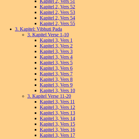
Kapitel 2, Vers 51
Kapitel 2, Vers 52
Kapitel 2, Vers 53
Kapitel 2, Vers 54
Kapitel 2, Vers 55
3. Kapitel: Vibhuti Pada
3. Kapitel Verse 1-10
Kapitel 3, Vers 1
Kapitel 3, Vers 2
Kapitel 3, Vers 3
Kapitel 3, Vers 4
Kapitel 3, Vers 5
Kapitel 3, Vers 6
Kapitel 3, Vers 7
Kapitel 3, Vers 8
Kapitel 3, Vers 9
Kapitel 3, Vers 10
3. Kapitel Verse 11-20
Kapitel 3, Vers 11
Kapitel 3, Vers 12
Kapitel 3, Vers 13
Kapitel 3, Vers 14
Kapitel 3, Vers 15
Kapitel 3, Vers 16
Kapitel 3, Vers 17