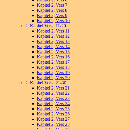
Kapitel 2, Vers 7
Kapitel 2, Vers 8
Kapitel 2, Vers 9
Kapitel 2, Vers 10
2. Kapitel Verse 11-20
Kapitel 2, Vers 11
Kapitel 2, Vers 12
Kapitel 2, Vers 13
Kapitel 2, Vers 14
Kapitel 2, Vers 15
Kapitel 2, Vers 16
Kapitel 2, Vers 17
Kapitel 2, Vers 18
Kapitel 2, Vers 19
Kapitel 2, Vers 20
2. Kapitel Verse 21-30
Kapitel 2, Vers 21
Kapitel 2, Vers 22
Kapitel 2, Vers 23
Kapitel 2, Vers 24
Kapitel 2, Vers 25
Kapitel 2, Vers 26
Kapitel 2, Vers 27
Kapitel 2, Vers 28