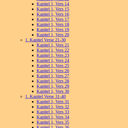
Kapitel 1, Vers 14
Kapitel 1, Vers 15
Kapitel 1, Vers 16
Kapitel 1, Vers 17
Kapitel 1, Vers 18
Kapitel 1, Vers 19
Kapitel 1, Vers 20
1. Kapitel Verse 21-30
Kapitel 1, Vers 21
Kapitel 1, Vers 22
Kapitel 1, Vers 23
Kapitel 1, Vers 24
Kapitel 1, Vers 25
Kapitel 1, Vers 26
Kapitel 1, Vers 27
Kapitel 1, Vers 28
Kapitel 1, Vers 29
Kapitel 1, Vers 30
1. Kapitel Verse 31-40
Kapitel 1, Vers 31
Kapitel 1, Vers 32
Kapitel 1, Vers 33
Kapitel 1, Vers 34
Kapitel 1, Vers 35
Kapitel 1, Vers 36