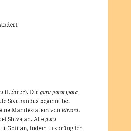
rändert
(Lehrer). Die
ru
guru parampara
ule Sivanandas beginnt bei
o eine Manifestation von
.
ishvara
bei
Shiva
an. Alle
guru
mit Gott an, indem ursprünglich