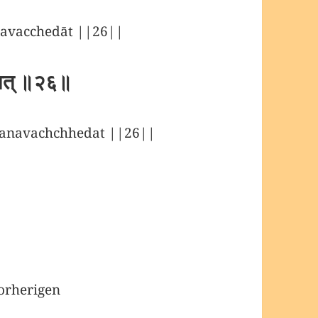
navacchedāt ||26||
ेदात् ॥२६॥
 anavachchhedat ||26||
orherigen