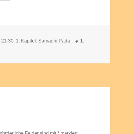
um
die
Lautstärke
zu
regeln.
Schlagwörter
e 21-30
,
1. Kapitel: Samadhi Pada
1.
rforderliche Felder sind mit
*
markiert