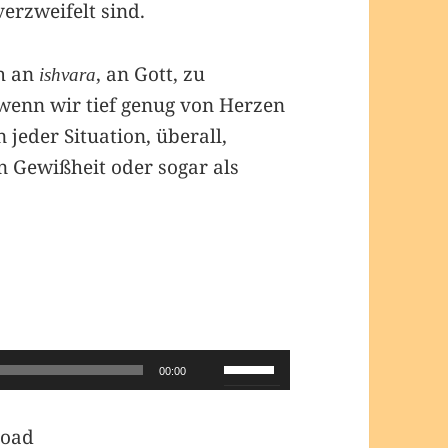
verzweifelt sind.
ch an
, an Gott, zu
ishvara
wenn wir tief genug von Herzen
jeder Situation, überall,
n Gewißheit oder sogar als
Pfeiltasten
00:00
Hoch/Runter
benutzen,
oad