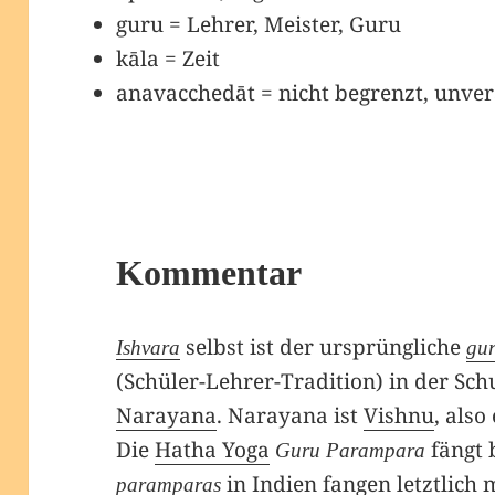
guru = Lehrer, Meister, Guru
kāla = Zeit
anavacchedāt = nicht begrenzt, unve
Kommentar
selbst ist der ursprüngliche
Ishvara
gu
(Schüler-Lehrer-Tradition) in der Sch
Narayana
. Narayana ist
Vishnu
, als
Die
Hatha Yoga
fängt 
Guru Parampara
in Indien fangen letztlich 
paramparas