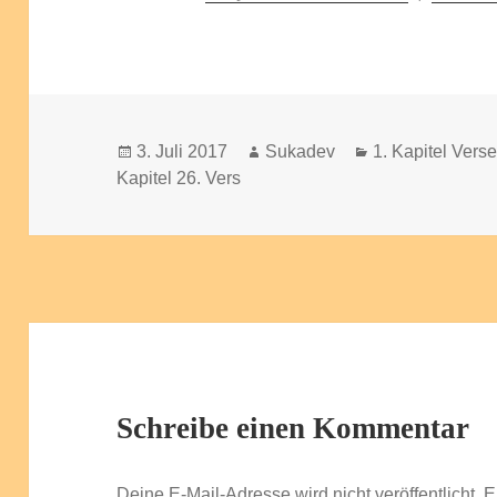
Veröffentlicht
Autor
Kategorien
3. Juli 2017
Sukadev
1. Kapitel Vers
am
Kapitel 26. Vers
Schreibe einen Kommentar
Deine E-Mail-Adresse wird nicht veröffentlicht.
E