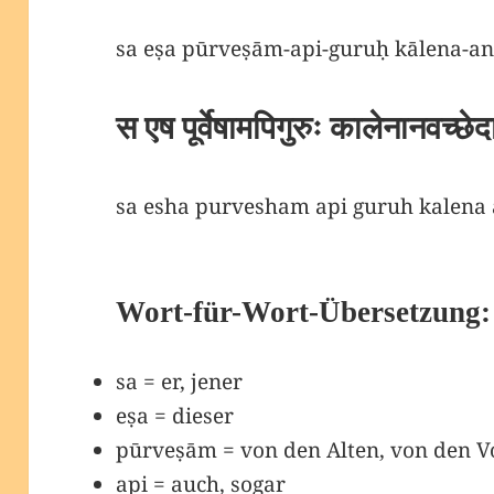
sa eṣa pūrveṣām-api-guruḥ kālena-a
स एष पूर्वेषामपिगुरुः कालेनानवच्छ
sa esha purvesham api guruh kalena
Wort-für-Wort-Übersetzung:
sa = er, jener
eṣa = dieser
pūrveṣām = von den Alten, von den V
api = auch, sogar