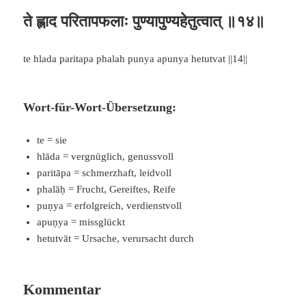
ते ह्लाद परितापफलाः पुण्यापुण्यहेतुत्वात् ॥१४॥
te hlada paritapa phalah punya apunya hetutvat ||14||
Wort-für-Wort-Übersetzung:
te = sie
hlāda = vergnüglich, genussvoll
paritāpa = schmerzhaft, leidvoll
phalāḥ = Frucht, Gereiftes, Reife
puṇya = erfolgreich, verdienstvoll
apuṇya = missglückt
hetutvāt = Ursache, verursacht durch
Kommentar