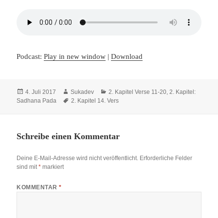
Podcast:
Play in new window
|
Download
Veröffentlicht
Autor
Kategorien
4. Juli 2017
Sukadev
2. Kapitel Verse 11-20
,
2. Kapitel:
am
Schlagwörter
Sadhana Pada
2. Kapitel 14. Vers
Schreibe einen Kommentar
Deine E-Mail-Adresse wird nicht veröffentlicht.
Erforderliche Felder
sind mit
*
markiert
KOMMENTAR
*