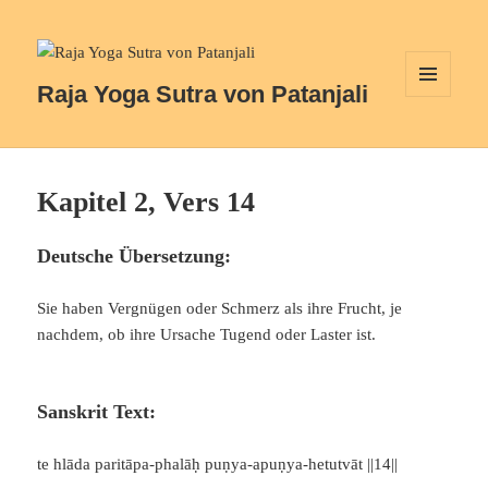
Raja Yoga Sutra von Patanjali
MENÜ
UND
WIDGETS
Kapitel 2, Vers 14
Deutsche Übersetzung:
Sie haben Vergnügen oder Schmerz als ihre Frucht, je
nachdem, ob ihre Ursache Tugend oder Laster ist.
Sanskrit Text:
te hlāda paritāpa-phalāḥ puṇya-apuṇya-hetutvāt ||14||