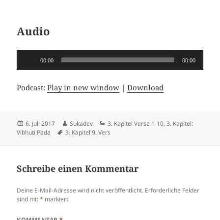
Audio
Audio-
00:00
00:00
Player
Podcast:
Play in new window
|
Download
Veröffentlicht
Autor
Kategorien
6. Juli 2017
Sukadev
3. Kapitel Verse 1-10
,
3. Kapitel:
am
Schlagwörter
Vibhuti Pada
3. Kapitel 9. Vers
Schreibe einen Kommentar
Deine E-Mail-Adresse wird nicht veröffentlicht.
Erforderliche Felder
sind mit
*
markiert
KOMMENTAR
*