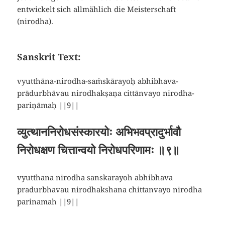
entwickelt sich allmählich die Meisterschaft
(nirodha).
Sanskrit Text:
vyutthāna-nirodha-saṁskārayoḥ abhibhava-
prādurbhāvau nirodhakṣaṇa cittānvayo nirodha-
pariṇāmaḥ ||9||
व्युत्थाननिरोधसंस्कारयोः अभिभवप्रादुर्भावौ
निरोधक्षण चित्तान्वयो निरोधपरिणामः ॥९॥
vyutthana nirodha sanskarayoh abhibhava
pradurbhavau nirodhakshana chittanvayo nirodha
parinamah ||9||