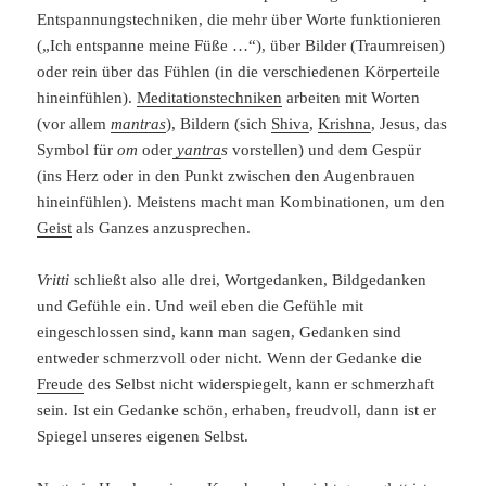
Entspannungstechniken, die mehr über Worte funktionieren
(„Ich entspanne meine Füße …“), über Bilder (Traumreisen)
oder rein über das Fühlen (in die verschiedenen Körperteile
hineinfühlen).
Meditationstechniken
arbeiten mit Worten
(vor allem
mantras
), Bildern (sich
Shiva
,
Krishna
, Jesus, das
Symbol für
om
oder
yantra
s
vorstellen) und dem Gespür
(ins Herz oder in den Punkt zwischen den Augenbrauen
hineinfühlen). Meistens macht man Kombinationen, um den
Geist
als Ganzes anzusprechen.
Vritti
schließt also alle drei, Wortgedanken, Bildgedanken
und Gefühle ein. Und weil eben die Gefühle mit
eingeschlossen sind, kann man sagen, Gedanken sind
entweder schmerzvoll oder nicht. Wenn der Gedanke die
Freude
des Selbst nicht widerspiegelt, kann er schmerzhaft
sein. Ist ein Gedanke schön, erhaben, freudvoll, dann ist er
Spiegel unseres eigenen Selbst.