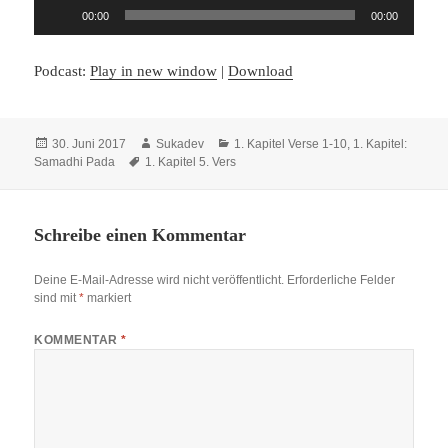
Audio-
00:00
00:00
Player
Podcast:
Play in new window
|
Download
Veröffentlicht
Autor
Kategorien
30. Juni 2017
Sukadev
1. Kapitel Verse 1-10
,
1. Kapitel:
am
Schlagwörter
Samadhi Pada
1. Kapitel 5. Vers
Schreibe einen Kommentar
Deine E-Mail-Adresse wird nicht veröffentlicht.
Erforderliche Felder
sind mit
*
markiert
KOMMENTAR
*