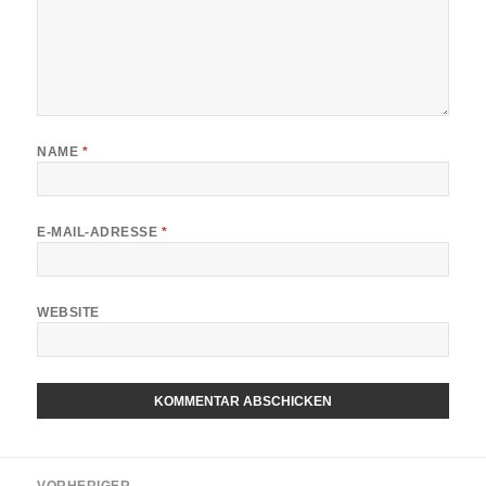
NAME
*
E-MAIL-ADRESSE
*
WEBSITE
ALTERNATIVE:
Beitragsnavigation
VORHERIGER