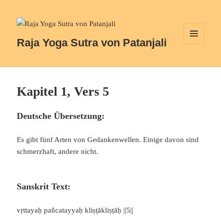
Raja Yoga Sutra von Patanjali
MENÜ
UND
WIDGETS
Kapitel 1, Vers 5
Deutsche Übersetzung:
Es gibt fünf Arten von Gedankenwellen. Einige davon sind
schmerzhaft, andere nicht.
Sanskrit Text:
vṛttayaḥ pañcatayyaḥ kliṣṭākliṣṭāḥ ||5||