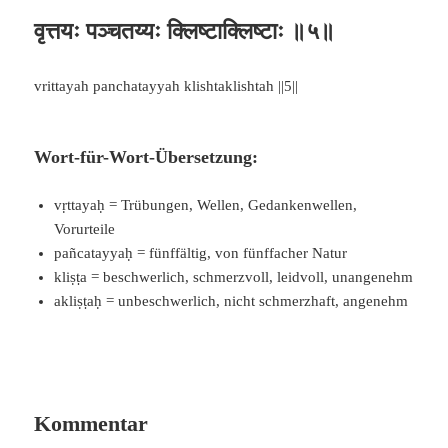
वृत्तयः पञ्चतय्यः क्लिष्टाक्लिष्टाः ॥५॥
vrittayah panchatayyah klishtaklishtah ||5||
Wort-für-Wort-Übersetzung:
vṛttayaḥ = Trübungen, Wellen, Gedankenwellen,
Vorurteile
pañcatayyaḥ = fünffältig, von fünffacher Natur
kliṣṭa = beschwerlich, schmerzvoll, leidvoll, unangenehm
akliṣṭaḥ = unbeschwerlich, nicht schmerzhaft, angenehm
Kommentar