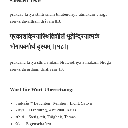
Sanskrit Text:
prakāśa-kriyā-sthiti-śīlaṁ bhūtendriya-ātmakaṁ bhoga-
apavarga-arthaṁ dṛśyam ||18||
प्रकाशक्रियास्थितिशीलं भूतेन्द्रियात्मकं
भोगापवर्गार्थं दृश्यम् ॥१८॥
prakasha kriya sthiti shilam bhutendriya atmakam bhoga
apavarga artham drishyam ||18||
Wort-für-Wort-Übersetzung:
prakāśa = Leuchten, Reinheit, Licht, Sattva
kriyā = Handlung, Aktivität, Rajas
sthiti = Stetigkeit, Trägheit, Tamas
śīla = Eigenschaften