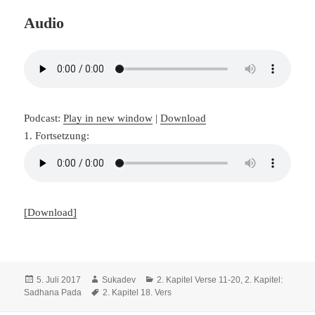
Audio
Podcast:
Play in new window
|
Download
1. Fortsetzung:
[Download]
Veröffentlicht
Autor
Kategorien
5. Juli 2017
Sukadev
2. Kapitel Verse 11-20
,
2. Kapitel:
am
Schlagwörter
Sadhana Pada
2. Kapitel 18. Vers