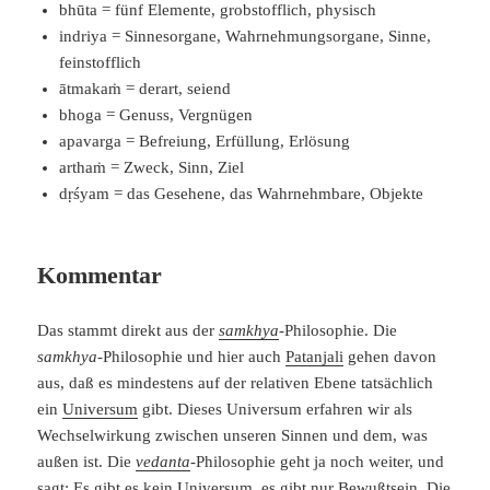
bhūta = fünf Elemente, grobstofflich, physisch
indriya = Sinnesorgane, Wahrnehmungsorgane, Sinne,
feinstofflich
ātmakaṁ = derart, seiend
bhoga = Genuss, Vergnügen
apavarga = Befreiung, Erfüllung, Erlösung
arthaṁ = Zweck, Sinn, Ziel
dṛśyam = das Gesehene, das Wahrnehmbare, Objekte
Kommentar
Das stammt direkt aus der
samkhya
-Philosophie. Die
samkhya
-Philosophie und hier auch
Patanjali
gehen davon
aus, daß es mindestens auf der relativen Ebene tatsächlich
ein
Universum
gibt. Dieses Universum erfahren wir als
Wechselwirkung zwischen unseren Sinnen und dem, was
außen ist. Die
vedanta
-Philosophie geht ja noch weiter, und
sagt: Es gibt es kein Universum, es gibt nur Bewußtsein. Die