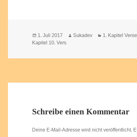
Veröffentlicht
Autor
Kategorien
1. Juli 2017
Sukadev
1. Kapitel Vers
am
Kapitel 10. Vers
Schreibe einen Kommentar
Deine E-Mail-Adresse wird nicht veröffentlicht.
E