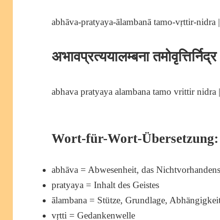
abhāva-pratyaya-ālambanā tamo-vṛttir-nidra |
अभावप्रत्ययालम्बना तमोवृत्तिर्नि
abhava pratyaya alambana tamo vrittir nidra |
Wort-für-Wort-Übersetzung:
abhāva = Abwesenheit, das Nichtvorhandens
pratyaya = Inhalt des Geistes
ālambana = Stütze, Grundlage, Abhängigkei
vṛtti = Gedankenwelle