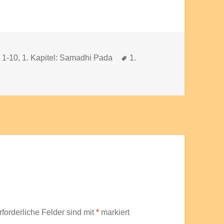
Schlagwörter
e 1-10
,
1. Kapitel: Samadhi Pada
1.
rforderliche Felder sind mit
*
markiert