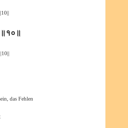
|10||
द्र ॥१०॥
|10||
ein, das Fehlen
t