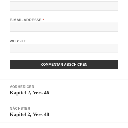
E-MAIL-ADRESSE
*
WEBSITE
ALTERNATIVE:
Beitragsnavigation
VORHERIGER
Kapitel 2, Vers 46
Vorheriger
Beitrag:
NÄCHSTER
Kapitel 2, Vers 48
Nächster
Beitrag: