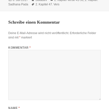
6. Juli 2017
Sukadev
2. Kapitel Verse 41-50
,
2. Kapitel:
am
Schlagwörter
Sadhana Pada
2. Kapitel 47. Vers
Schreibe einen Kommentar
Deine E-Mail-Adresse wird nicht veröffentlicht.
Erforderliche Felder
sind mit
*
markiert
KOMMENTAR
*
NAME
*