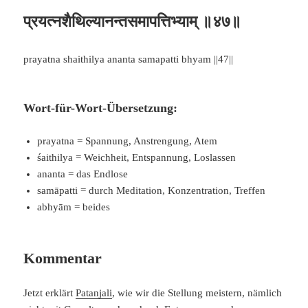
प्रयत्नशैथिल्यानन्तसमापत्तिभ्याम् ॥४७॥
prayatna shaithilya ananta samapatti bhyam ||47||
Wort-für-Wort-Übersetzung:
prayatna = Spannung, Anstrengung, Atem
śaithilya = Weichheit, Entspannung, Loslassen
ananta = das Endlose
samāpatti = durch Meditation, Konzentration, Treffen
abhyām = beides
Kommentar
Jetzt erklärt
Patanjali
, wie wir die Stellung meistern, nämlich