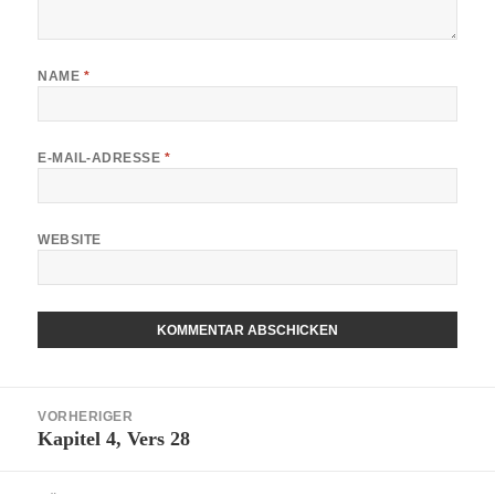
NAME
*
E-MAIL-ADRESSE
*
WEBSITE
ALTERNATIVE:
Beitragsnavigation
VORHERIGER
Kapitel 4, Vers 28
Vorheriger
Beitrag: