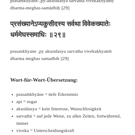
prasaṁkhyāne-‚py-akusīdasya sarvathā vivekakhyāteḥ
dharma-meghas-samādhiḥ ||29||
प्रसंख्यानेऽप्यकुसीदस्य सर्वथा विवेकख्यातेः
धर्ममेघस्समाधिः ॥२९॥
prasankhyane ‚py akusidasya sarvatha vivekakhyateh
dharma meghas samadhih ||29||
Wort-für-Wort-Übersetzung:
prasaṁkhyāne = tiefe Erkenntnis
api = sogar
akusīdasya = kein Interesse, Wunschlosigkeit
sarvathā = auf jede Weise, zu allen Zeiten, fortwährend,
immer
viveka = Unterscheidungskraft