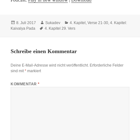
Veröffentlicht
Autor
Kategorien
8. Juli 2017
Sukadev
4. Kapitel, Verse 21-30
,
4. Kapitel:
am
Schlagwörter
Kaivalya Pada
4. Kapitel 29. Vers
Schreibe einen Kommentar
Deine E-Mail-Adresse wird nicht veröffentlicht.
Erforderliche Felder
sind mit
*
markiert
KOMMENTAR
*