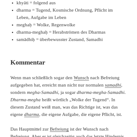
khyāti = folgend aus
dharma = Tugend, Kosmische Ordnung, Pflicht im
Leben, Aufgabe im Leben
meghaḥ = Wolke, Regenwolke
dharma-meghaḥ = Herabströmen des Dharmas
samādhiḥ = überbewusster Zustand, Samadhi
Kommentar
Wenn man schließlich sogar den
Wunsch
nach Befreiung
aufgegeben hat, erreicht man nicht nur normalen
samadhi
,
sondern
megha-Samadhi
, ja sogar
dharma-megha-Samadhi
.
Dharma-megha
heißt wörtlich „Wolke der Tugend“. In
diesem Zustand weiß man, was das Richtige ist, was das
eigene
dharma
, die eigene Aufgabe, die eigene Pflicht, ist.
Das Hauptmittel zur
Befreiung
ist der Wunsch nach
Befreiung. Aber er ist gleichzeitig auch das letzte Hindernis.