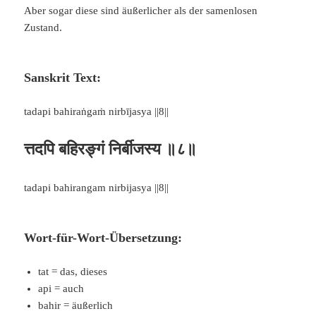
Aber sogar diese sind äußerlicher als der samenlosen
Zustand.
Sanskrit Text:
tadapi bahiraṅgaṁ nirbījasya ||8||
त्तदपि बहिरङ्गं निर्बीजस्य ॥८॥
tadapi bahirangam nirbijasya ||8||
Wort-für-Wort-Übersetzung:
tat = das, dieses
api = auch
bahir = äußerlich