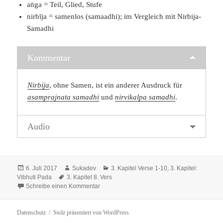
aṅga = Teil, Glied, Stufe
nirbīja = samenlos (samaadhi); im Vergleich mit Nirbija-
Samadhi
Kommentar
Nirbija
, ohne Samen, ist ein anderer Ausdruck für
asamprajnata samadhi
und
nirvikalpa samadhi
.
Audio
Veröffentlicht
Autor
Kategorien
6. Juli 2017
Sukadev
3. Kapitel Verse 1-10
,
3. Kapitel:
am
Schlagwörter
Vibhuti Pada
3. Kapitel 8. Vers
zu Kapitel 3, Vers 8
Schreibe einen Kommentar
Datenschutz
Stolz präsentiert von WordPress