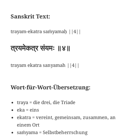
Sanskrit Text:
trayam-ekatra saṁyamaḥ ||4||
त्रयमेकत्र संयमः ॥४॥
trayam ekatra sanyamah ||4||
Wort-für-Wort-Übersetzung:
traya = die drei, die Triade
eka = eins
ekatra = vereint, gemeinsam, zusammen, an
einem Ort
saṁyama = Selbstbeherrschung