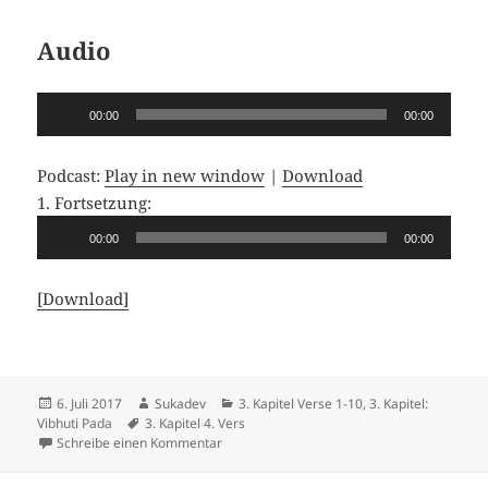
Audio
Audio-
00:00
00:00
Player
Podcast:
Play in new window
|
Download
1. Fortsetzung:
Audio-
00:00
00:00
Player
[Download]
Veröffentlicht
Autor
Kategorien
6. Juli 2017
Sukadev
3. Kapitel Verse 1-10
,
3. Kapitel:
am
Schlagwörter
Vibhuti Pada
3. Kapitel 4. Vers
zu Kapitel 3, Vers 4
Schreibe einen Kommentar