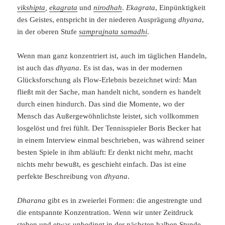
vikshipta
,
ekagrata
und
nirodhah
.
Ekagrata
, Einpünktigkeit
des Geistes, entspricht in der niederen Ausprägung
dhyana
,
in der oberen Stufe
samprajnata samadhi
.
Wenn man ganz konzentriert ist, auch im täglichen Handeln,
ist auch das
dhyana
. Es ist das, was in der modernen
Glücksforschung als Flow-Erlebnis bezeichnet wird: Man
fließt mit der Sache, man handelt nicht, sondern es handelt
durch einen hindurch. Das sind die Momente, wo der
Mensch das Außergewöhnlichste leistet, sich vollkommen
losgelöst und frei fühlt. Der Tennisspieler Boris Becker hat
in einem Interview einmal beschrieben, was während seiner
besten Spiele in ihm abläuft: Er denkt nicht mehr, macht
nichts mehr bewußt, es geschieht einfach. Das ist eine
perfekte Beschreibung von
dhyana
.
Dharana
gibt es in zweierlei Formen: die angestrengte und
die entspannte Konzentration. Wenn wir unter Zeitdruck
stehen und etwas unbedingt in der nächsten halben Stunde