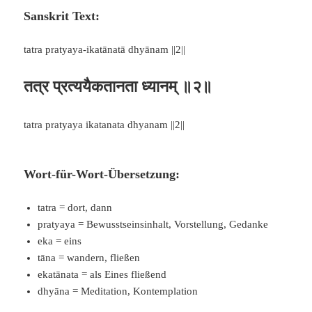
Sanskrit Text:
tatra pratyaya-ikatānatā dhyānam ||2||
तत्र प्रत्ययैकतानता ध्यानम् ॥२॥
tatra pratyaya ikatanata dhyanam ||2||
Wort-für-Wort-Übersetzung:
tatra = dort, dann
pratyaya = Bewusstseinsinhalt, Vorstellung, Gedanke
eka = eins
tāna = wandern, fließen
ekatānata = als Eines fließend
dhyāna = Meditation, Kontemplation