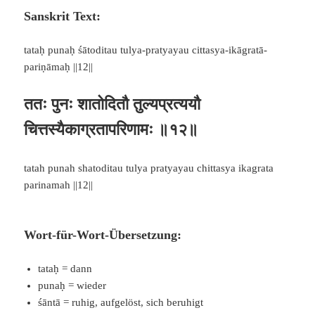
Sanskrit Text:
tataḥ punaḥ śātoditau tulya-pratyayau cittasya-ikāgratā-
pariṇāmaḥ ||12||
ततः पुनः शातोदितौ तुल्यप्रत्ययौ
चित्तस्यैकाग्रतापरिणामः ॥१२॥
tatah punah shatoditau tulya pratyayau chittasya ikagrata
parinamah ||12||
Wort-für-Wort-Übersetzung:
tataḥ = dann
punaḥ = wieder
śāntā = ruhig, aufgelöst, sich beruhigt