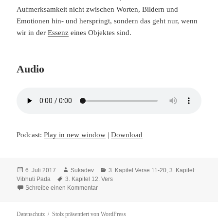
Aufmerksamkeit nicht zwischen Worten, Bildern und
Emotionen hin- und herspringt, sondern das geht nur, wenn
wir in der
Essenz
eines Objektes sind.
Audio
Podcast:
Play in new window
|
Download
Veröffentlicht
Autor
Kategorien
6. Juli 2017
Sukadev
3. Kapitel Verse 11-20
,
3. Kapitel:
am
Schlagwörter
Vibhuti Pada
3. Kapitel 12. Vers
zu Kapitel 3, Vers 12
Schreibe einen Kommentar
Datenschutz
Stolz präsentiert von WordPress