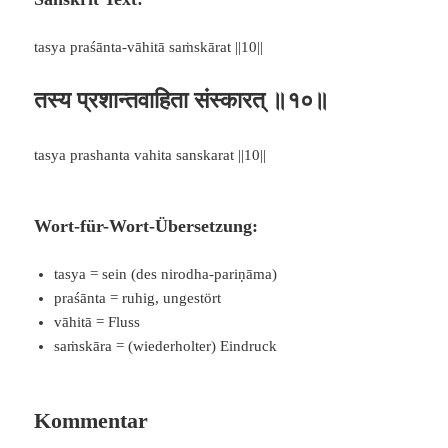
tasya praśānta-vāhitā saṁskārat ||10||
तस्य प्रशान्तवाहिता संस्कारत् ॥१०॥
tasya prashanta vahita sanskarat ||10||
Wort-für-Wort-Übersetzung:
tasya = sein (des nirodha-pariṇāma)
praśānta = ruhig, ungestört
vāhitā = Fluss
saṁskāra = (wiederholter) Eindruck
Kommentar