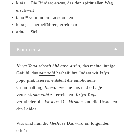
kleśa = Die Bürden; etwas, das den spirituellen Weg
erschwert
tanū = vermindern, ausdünnen
karaṇa = herbeiführen, erreichen
arhta = Ziel
Kommentar
Kriya Yoga
schafft
bhâvana artha
, das rechte, innige
Gefühl, das
samadhi
herbeiführt. Indem wir
kriya
yoga
praktizieren, entsteht die emotionelle
Grundhaltung,
bhâva
, welche uns in die Lage
versetzt,
samadhi
zu erreichen.
Kriya Yoga
vermindert die
kleshas
. Die
kleshas
sind die Ursachen
des Leides.
Was sind nun die
kleshas
? Das wird im folgenden
erklärt.