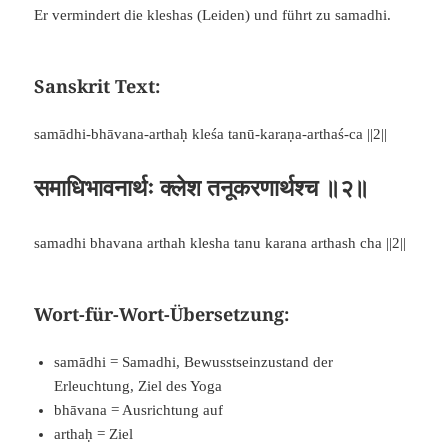
Er vermindert die kleshas (Leiden) und führt zu samadhi.
Sanskrit Text:
samādhi-bhāvana-arthaḥ kleśa tanū-karaṇa-arthaś-ca ||2||
समाधिभावनार्थः क्लेश तनूकरणार्थश्च ॥२॥
samadhi bhavana arthah klesha tanu karana arthash cha ||2||
Wort-für-Wort-Übersetzung:
samādhi = Samadhi, Bewusstseinzustand der
Erleuchtung, Ziel des Yoga
bhāvana = Ausrichtung auf
arthaḥ = Ziel