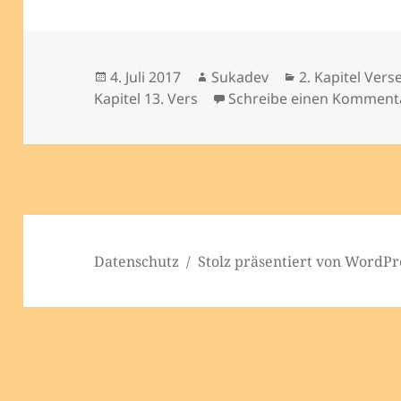
Veröffentlicht
Autor
Kategorien
4. Juli 2017
Sukadev
2. Kapitel Vers
am
Kapitel 13. Vers
Schreibe einen Komment
Datenschutz
Stolz präsentiert von WordPr