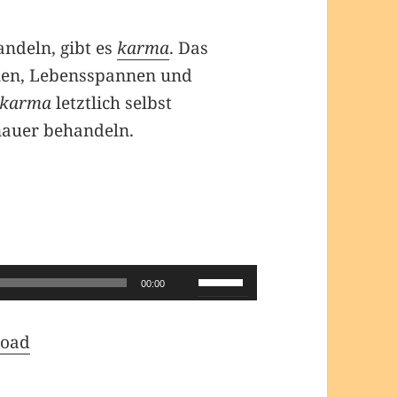
ndeln, gibt es
karma
. Das
onen, Lebensspannen und
karma
letztlich selbst
nauer behandeln.
Pfeiltasten
00:00
Hoch/Runter
benutzen,
oad
um
die