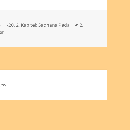
Lautstärke
zu
regeln.
Schlagwörter
e 11-20
,
2. Kapitel: Sadhana Pada
2.
zu Kapitel 2, Vers 13
ar
ess