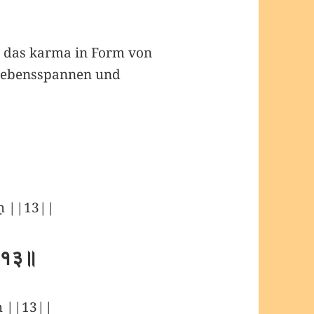
d das karma in Form von
 Lebensspannen und
āḥ ||13||
ः ॥१३॥
h ||13||