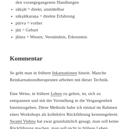
den vorangegangenen Handlungen
sākṣāt = direkt, unmittelbar
sākṣātkaraṇa = direkte Erfahrung
pūrva = vorher
jāti = Geburt
jñāna = Wissen, Verständnis, Erkenntnis
Kommentar
So geht man in frühere
Inkarnationen
hinein. Manche
Reinkarnationstherapeuten arbeiten mit dieser Technik.
Eine Weise, in frühere
Leben
zu gehen, ist, sich zu
entspannen und mit der Vorstellung in die Vergangenheit
hineinzugehen. Diese Methode habe ich einmal im Rahmen
eines Workshops als kollektive Rückführung kennengelernt.
Swami Vishnu
hat zwar grundsätzlich gesagt, man soll keine
Rückführung machen, man soll nicht in frühere Leben