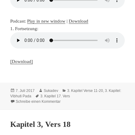
Podcast:
Play in new window
|
Download
1. Fortsetzung:
[Download]
Veröffentlicht
Autor
Kategorien
7. Juli 2017
Sukadev
3. Kapitel Verse 11-20
,
3. Kapitel:
am
Schlagwörter
Vibhuti Pada
3. Kapitel 17. Vers
zu Kapitel 3, Vers 17
Schreibe einen Kommentar
Kapitel 3, Vers 18