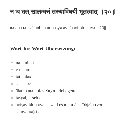
न च तत् सालम्बनं तस्याविषयी भूतत्वात् ॥२०॥
na cha tat salambanam tasya avishayi bhutatvat ||20||
Wort-für-Wort-Übersetzung:
na = nicht
ca = und
tat = das
sa = ihre
ālambana = das Zugrundeliegende
tasyaḥ = seine
aviṣayībhūtatvāt = weil es nicht das Objekt (von
samyama) ist