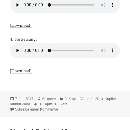
[Download]
4. Fortsetzung:
[Download]
Veröffentlicht
Autor
Kategorien
7. Juli 2017
Sukadev
3. Kapitel Verse 11-20
,
3. Kapitel:
am
Schlagwörter
Vibhuti Pada
3. Kapitel 18. Vers
zu Kapitel 3, Vers 18
Schreibe einen Kommentar