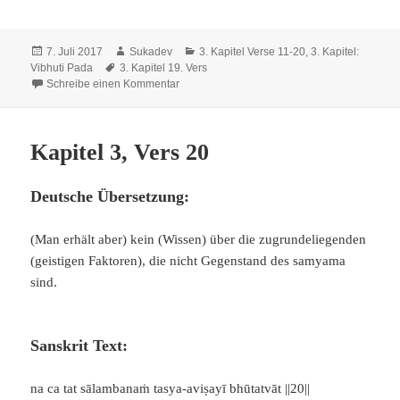
Veröffentlicht
Autor
Kategorien
7. Juli 2017
Sukadev
3. Kapitel Verse 11-20
,
3. Kapitel:
am
Schlagwörter
Vibhuti Pada
3. Kapitel 19. Vers
zu Kapitel 3, Vers 19
Schreibe einen Kommentar
Kapitel 3, Vers 20
Deutsche Übersetzung:
(Man erhält aber) kein (Wissen) über die zugrundeliegenden
(geistigen Faktoren), die nicht Gegenstand des samyama
sind.
Sanskrit Text:
na ca tat sālambanaṁ tasya-aviṣayī bhūtatvāt ||20||