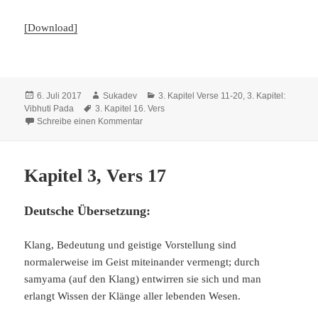
[Download]
Veröffentlicht
Autor
Kategorien
6. Juli 2017
Sukadev
3. Kapitel Verse 11-20
,
3. Kapitel:
am
Schlagwörter
Vibhuti Pada
3. Kapitel 16. Vers
zu Kapitel 3, Vers 16
Schreibe einen Kommentar
Kapitel 3, Vers 17
Deutsche Übersetzung:
Klang, Bedeutung und geistige Vorstellung sind
normalerweise im Geist miteinander vermengt; durch
samyama (auf den Klang) entwirren sie sich und man
erlangt Wissen der Klänge aller lebenden Wesen.