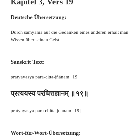
Kapitel 3, Vers 19
Deutsche Übersetzung:
Durch samyama auf die Gedanken eines anderen erhält man
Wissen über seinen Geist.
Sanskrit Text:
pratyayasya para-citta-jñānam ||19||
प्रत्ययस्य परचित्तज्ञानम् ॥१९॥
pratyayasya para chitta jnanam ||19||
Wort-für-Wort-Übersetzung: