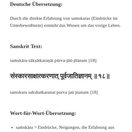
Deutsche Übersetzung:
Durch die direkte Erfahrung von samskaras (Eindrücke im
Unterbewußtsein) entsteht das Wissen um das vorige Leben.
Sanskrit Text:
saṁskāra-sākṣātkaraṇāt pūrva-jāti-jñānam ||18||
संस्कारसाक्षात्करणात् पूर्वजातिज्ञानम् ॥१८॥
samskara sakshatkaranat purva jati jnanam ||18||
Wort-für-Wort-Übersetzung:
saṁskāra = Eindrücke, Neigungen, die Erfahrung aus