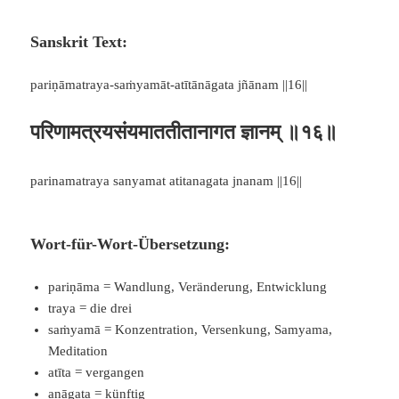
Sanskrit Text:
pariṇāmatraya-saṁyamāt-atītānāgata jñānam ||16||
परिणामत्रयसंयमाततीतानागत ज्ञानम् ॥१६॥
parinamatraya sanyamat atitanagata jnanam ||16||
Wort-für-Wort-Übersetzung:
pariṇāma = Wandlung, Veränderung, Entwicklung
traya = die drei
saṁyamā = Konzentration, Versenkung, Samyama,
Meditation
atīta = vergangen
anāgata = künftig