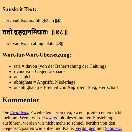
Sanskrit Text:
tato dvaṅdva-an-abhighātaḥ ||48||
ततो द्वङ्द्वानभिघातः ॥४८॥
tato dvandva an abhighatah ||48||
Wort-für-Wort-Übersetzung:
tata = davon (von der Beherrschung der Haltung)
dvaṅdva = Gegensatzpaare
an = nicht
abhighāta = Angriffe, Niederlage
anabhighātaḥ = Freiheit von Angriffen, Sieg, Herrschaft
Kommentar
Die
dvandvas
, Zweiheiten – von dva, zwei – greifen einen nicht
mehr an. Wenn wir die
asana
mit dieser inneren Einstellung
ausführen, werden wir nicht mehr so schnell berührt von den
Gegensatzpaaren wie Hitze und Kälte,
Vergnügen
und
Schmerz
,