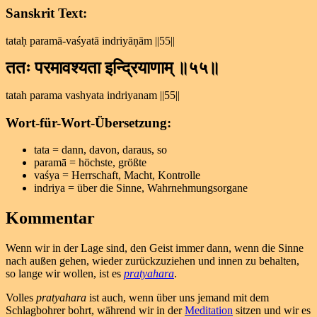
Sanskrit Text:
tataḥ paramā-vaśyatā indriyāṇām ||55||
ततः परमावश्यता इन्द्रियाणाम् ॥५५॥
tatah parama vashyata indriyanam ||55||
Wort-für-Wort-Übersetzung:
tata = dann, davon, daraus, so
paramā = höchste, größte
vaśya = Herrschaft, Macht, Kontrolle
indriya = über die Sinne, Wahrnehmungsorgane
Kommentar
Wenn wir in der Lage sind, den Geist immer dann, wenn die Sinne
nach außen gehen, wieder zurückzuziehen und innen zu behalten,
so lange wir wollen, ist es
pratyahara
.
Volles
pratyahara
ist auch, wenn über uns jemand mit dem
Schlagbohrer bohrt, während wir in der
Meditation
sitzen und wir es