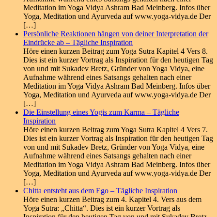
Meditation im Yoga Vidya Ashram Bad Meinberg. Infos über
Yoga, Meditation und Ayurveda auf www.yoga-vidya.de Der
[…]
Persönliche Reaktionen hängen von deiner Interpretation der
Eindrücke ab – Tägliche Inspiration
Höre einen kurzen Beitrag zum Yoga Sutra Kapitel 4 Vers 8.
Dies ist ein kurzer Vortrag als Inspiration für den heutigen Tag
von und mit Sukadev Bretz, Gründer von Yoga Vidya, eine
Aufnahme während eines Satsangs gehalten nach einer
Meditation im Yoga Vidya Ashram Bad Meinberg. Infos über
Yoga, Meditation und Ayurveda auf www.yoga-vidya.de Der
[…]
Die Einstellung eines Yogis zum Karma – Tägliche
Inspiration
Höre einen kurzen Beitrag zum Yoga Sutra Kapitel 4 Vers 7.
Dies ist ein kurzer Vortrag als Inspiration für den heutigen Tag
von und mit Sukadev Bretz, Gründer von Yoga Vidya, eine
Aufnahme während eines Satsangs gehalten nach einer
Meditation im Yoga Vidya Ashram Bad Meinberg. Infos über
Yoga, Meditation und Ayurveda auf www.yoga-vidya.de Der
[…]
Chitta entsteht aus dem Ego – Tägliche Inspiration
Höre einen kurzen Beitrag zum 4. Kapitel 4. Vers aus dem
Yoga Sutra: „Chitta“. Dies ist ein kurzer Vortrag als
Inspiration für den heutigen Tag von und mit Sukadev Bretz,