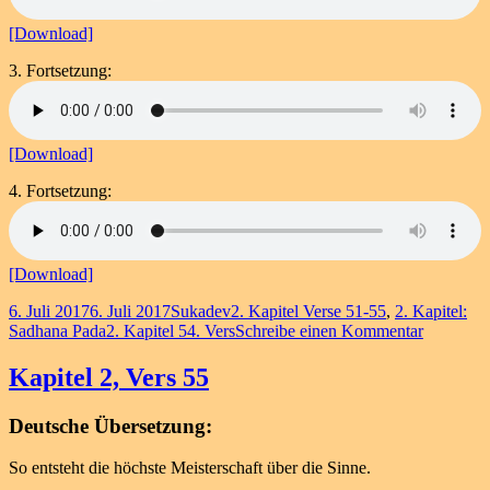
[Download]
3. Fortsetzung:
[Download]
4. Fortsetzung:
[Download]
Veröffentlicht
Autor
Kategorien
6. Juli 2017
6. Juli 2017
Sukadev
2. Kapitel Verse 51-55
,
2. Kapitel:
am
Schlagwörter
zu
Sadhana Pada
2. Kapitel 54. Vers
Schreibe einen Kommentar
Kapitel
2,
Kapitel 2, Vers 55
Vers
54
Deutsche Übersetzung:
So entsteht die höchste Meisterschaft über die Sinne.