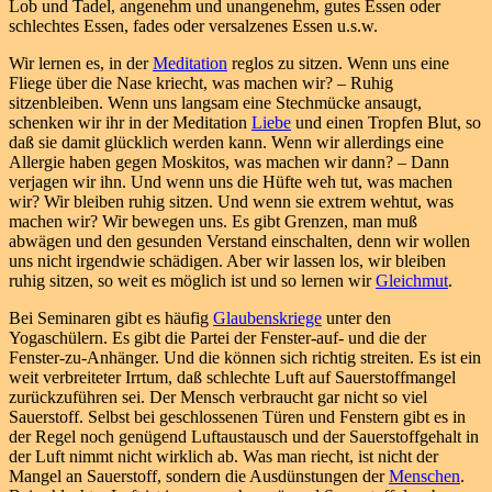
Lob und Tadel, angenehm und unangenehm, gutes Essen oder
schlechtes Essen, fades oder versalzenes Essen u.s.w.
Wir lernen es, in der
Meditation
reglos zu sitzen. Wenn uns eine
Fliege über die Nase kriecht, was machen wir? – Ruhig
sitzenbleiben. Wenn uns langsam eine Stechmücke ansaugt,
schenken wir ihr in der Meditation
Liebe
und einen Tropfen Blut, so
daß sie damit glücklich werden kann. Wenn wir allerdings eine
Allergie haben gegen Moskitos, was machen wir dann? – Dann
verjagen wir ihn. Und wenn uns die Hüfte weh tut, was machen
wir? Wir bleiben ruhig sitzen. Und wenn sie extrem wehtut, was
machen wir? Wir bewegen uns. Es gibt Grenzen, man muß
abwägen und den gesunden Verstand einschalten, denn wir wollen
uns nicht irgendwie schädigen. Aber wir lassen los, wir bleiben
ruhig sitzen, so weit es möglich ist und so lernen wir
Gleichmut
.
Bei Seminaren gibt es häufig
Glaubenskriege
unter den
Yogaschülern. Es gibt die Partei der Fenster-auf- und die der
Fenster-zu-Anhänger. Und die können sich richtig streiten. Es ist ein
weit verbreiteter Irrtum, daß schlechte Luft auf Sauerstoffmangel
zurückzuführen sei. Der Mensch verbraucht gar nicht so viel
Sauerstoff. Selbst bei geschlossenen Türen und Fenstern gibt es in
der Regel noch genügend Luftaustausch und der Sauerstoffgehalt in
der Luft nimmt nicht wirklich ab. Was man riecht, ist nicht der
Mangel an Sauerstoff, sondern die Ausdünstungen der
Menschen
.