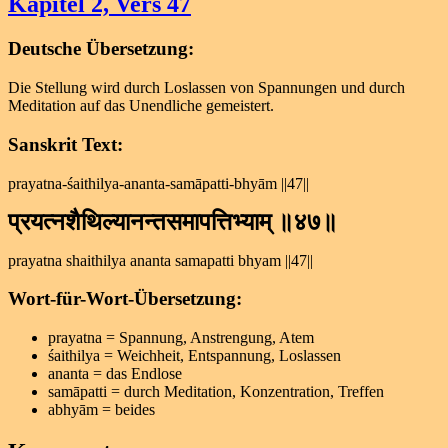
Kapitel 2, Vers 47
Vers
46
Deutsche Übersetzung:
Die Stellung wird durch Loslassen von Spannungen und durch
Meditation auf das Unendliche gemeistert.
Sanskrit Text:
prayatna-śaithilya-ananta-samāpatti-bhyām ||47||
प्रयत्नशैथिल्यानन्तसमापत्तिभ्याम् ॥४७॥
prayatna shaithilya ananta samapatti bhyam ||47||
Wort-für-Wort-Übersetzung:
prayatna = Spannung, Anstrengung, Atem
śaithilya = Weichheit, Entspannung, Loslassen
ananta = das Endlose
samāpatti = durch Meditation, Konzentration, Treffen
abhyām = beides