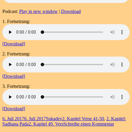
Podcast:
Play in new window
|
Download
1. Fortsetzung:
[Download]
2. Fortsetzung:
[Download]
3. Fortsetzung:
[Download]
Veröffentlicht
Autor
Kategorien
6. Juli 2017
6. Juli 2017
Sukadev
2. Kapitel Verse 41-50
,
2. Kapitel:
am
Schlagwörter
zu
Sadhana Pada
2. Kapitel 49. Vers
Schreibe einen Kommentar
Kapitel