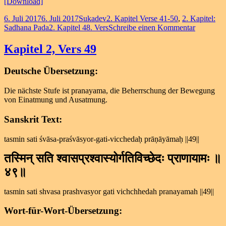
[Download]
Veröffentlicht
Autor
Kategorien
6. Juli 2017
6. Juli 2017
Sukadev
2. Kapitel Verse 41-50
,
2. Kapitel:
am
Schlagwörter
zu
Sadhana Pada
2. Kapitel 48. Vers
Schreibe einen Kommentar
Kapitel
2,
Kapitel 2, Vers 49
Vers
48
Deutsche Übersetzung:
Die nächste Stufe ist pranayama, die Beherrschung der Bewegung
von Einatmung und Ausatmung.
Sanskrit Text:
tasmin sati śvāsa-praśvāsyor-gati-vicchedaḥ prāṇāyāmaḥ ||49||
तस्मिन् सति श्वासप्रश्वास्योर्गतिविच्छेदः प्राणायामः ॥
४९॥
tasmin sati shvasa prashvasyor gati vichchhedah pranayamah ||49||
Wort-für-Wort-Übersetzung: