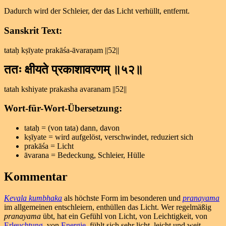
Dadurch wird der Schleier, der das Licht verhüllt, entfernt.
Sanskrit Text:
tataḥ kṣīyate prakāśa-āvaraṇam ||52||
ततः क्षीयते प्रकाशावरणम् ॥५२॥
tatah kshiyate prakasha avaranam ||52||
Wort-für-Wort-Übersetzung:
tataḥ = (von tata) dann, davon
kṣīyate = wird aufgelöst, verschwindet, reduziert sich
prakāśa = Licht
āvarana = Bedeckung, Schleier, Hülle
Kommentar
Kevala kumbhaka
als höchste Form im besonderen und
pranayama
im allgemeinen entschleiern, enthüllen das Licht. Wer regelmäßig
pranayama
übt, hat ein Gefühl von Licht, von Leichtigkeit, von
Erleuchtung
, von
Energie
, fühlt sich sehr licht, leicht und weit.