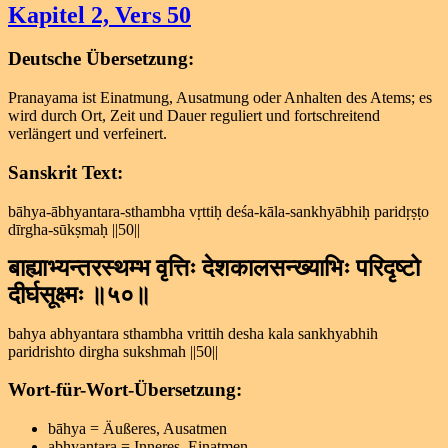
2,
Kapitel 2, Vers 50
Vers
49
Deutsche Übersetzung:
Pranayama ist Einatmung, Ausatmung oder Anhalten des Atems; es
wird durch Ort, Zeit und Dauer reguliert und fortschreitend
verlängert und verfeinert.
Sanskrit Text:
bāhya-ābhyantara-sthambha vṛttiḥ deśa-kāla-sankhyābhiḥ paridṛṣṭo
dīrgha-sūkṣmaḥ ||50||
बाह्याभ्यन्तरस्थम्भ वृत्तिः देशकालसन्ख्याभिः परिदृष्टो
दीर्घसूक्ष्मः ॥५०॥
bahya abhyantara sthambha vrittih desha kala sankhyabhih
paridrishto dirgha sukshmah ||50||
Wort-für-Wort-Übersetzung:
bāhya = Äußeres, Ausatmen
abhyantara = Inneres, Einatmen