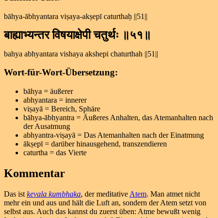
bāhya-ābhyantara viṣaya-akṣepī caturthaḥ ||51||
बाह्याभ्यन्तर विषयाक्षेपी चतुर्थः ॥५१॥
bahya abhyantara vishaya akshepi chaturthah ||51||
Wort-für-Wort-Übersetzung:
bāhya = äußerer
abhyantara = innerer
viṣayā = Bereich, Sphäre
bāhya-ābhyantra = Äußeres Anhalten, das Atemanhalten nach
der Ausatmung
abhyantra-viṣayā = Das Atemanhalten nach der Einatmung
ākṣepī = darüber hinausgehend, transzendieren
caturtha = das Vierte
Kommentar
Das ist
kevala kumbhaka
, der meditative
Atem
. Man atmet nicht
mehr ein und aus und hält die Luft an, sondern der Atem setzt von
selbst aus. Auch das kannst du zuerst üben: Atme bewußt wenig