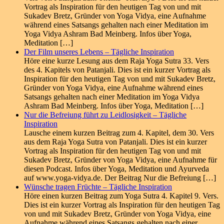
Vortrag als Inspiration für den heutigen Tag von und mit
Sukadev Bretz, Gründer von Yoga Vidya, eine Aufnahme
während eines Satsangs gehalten nach einer Meditation im
Yoga Vidya Ashram Bad Meinberg. Infos über Yoga,
Meditation […]
Der Film unseres Lebens – Tägliche Inspiration
Höre eine kurze Lesung aus dem Raja Yoga Sutra 33. Vers
des 4. Kapitels von Patanjali. Dies ist ein kurzer Vortrag als
Inspiration für den heutigen Tag von und mit Sukadev Bretz,
Gründer von Yoga Vidya, eine Aufnahme während eines
Satsangs gehalten nach einer Meditation im Yoga Vidya
Ashram Bad Meinberg. Infos über Yoga, Meditation […]
Nur die Befreiung führt zu Leidlosigkeit – Tägliche
Inspiration
Lausche einem kurzen Beitrag zum 4. Kapitel, dem 30. Vers
aus dem Raja Yoga Sutra von Patanjali. Dies ist ein kurzer
Vortrag als Inspiration für den heutigen Tag von und mit
Sukadev Bretz, Gründer von Yoga Vidya, eine Aufnahme für
diesen Podcast. Infos über Yoga, Meditation und Ayurveda
auf www.yoga-vidya.de. Der Beitrag Nur die Befreiung […]
Wünsche tragen Früchte – Tägliche Inspiration
Höre einen kurzen Beitrag zum Yoga Sutra 4. Kapitel 9. Vers.
Dies ist ein kurzer Vortrag als Inspiration für den heutigen Tag
von und mit Sukadev Bretz, Gründer von Yoga Vidya, eine
Aufnahme während eines Satsangs gehalten nach einer