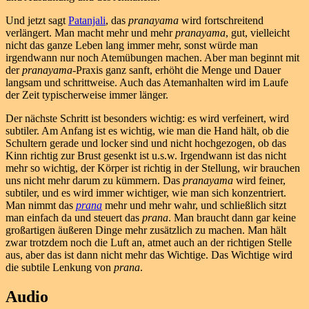
Und jetzt sagt
Patanjali
, das
pranayama
wird fortschreitend
verlängert. Man macht mehr und mehr
pranayama
, gut, vielleicht
nicht das ganze Leben lang immer mehr, sonst würde man
irgendwann nur noch Atemübungen machen. Aber man beginnt mit
der
pranayama
-Praxis ganz sanft, erhöht die Menge und Dauer
langsam und schrittweise. Auch das Atemanhalten wird im Laufe
der Zeit typischerweise immer länger.
Der nächste Schritt ist besonders wichtig: es wird verfeinert, wird
subtiler. Am Anfang ist es wichtig, wie man die Hand hält, ob die
Schultern gerade und locker sind und nicht hochgezogen, ob das
Kinn richtig zur Brust gesenkt ist u.s.w. Irgendwann ist das nicht
mehr so wichtig, der Körper ist richtig in der Stellung, wir brauchen
uns nicht mehr darum zu kümmern. Das
pranayama
wird feiner,
subtiler, und es wird immer wichtiger, wie man sich konzentriert.
Man nimmt das
prana
mehr und mehr wahr, und schließlich sitzt
man einfach da und steuert das
prana
. Man braucht dann gar keine
großartigen äußeren Dinge mehr zusätzlich zu machen. Man hält
zwar trotzdem noch die Luft an, atmet auch an der richtigen Stelle
aus, aber das ist dann nicht mehr das Wichtige. Das Wichtige wird
die subtile Lenkung von
prana
.
Audio