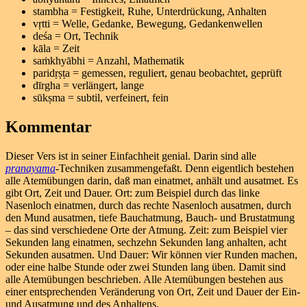
stambha = Festigkeit, Ruhe, Unterdrückung, Anhalten
vṛtti = Welle, Gedanke, Bewegung, Gedankenwellen
deśa = Ort, Technik
kāla = Zeit
saṁkhyābhi = Anzahl, Mathematik
paridṛṣṭa = gemessen, reguliert, genau beobachtet, geprüft
dīrgha = verlängert, lange
sūkṣma = subtil, verfeinert, fein
Kommentar
Dieser Vers ist in seiner Einfachheit genial. Darin sind alle
pranayama
-Techniken zusammengefaßt. Denn eigentlich bestehen
alle Atemübungen darin, daß man einatmet, anhält und ausatmet. Es
gibt Ort, Zeit und Dauer. Ort: zum Beispiel durch das linke
Nasenloch einatmen, durch das rechte Nasenloch ausatmen, durch
den Mund ausatmen, tiefe Bauchatmung, Bauch- und Brustatmung
– das sind verschiedene Orte der Atmung. Zeit: zum Beispiel vier
Sekunden lang einatmen, sechzehn Sekunden lang anhalten, acht
Sekunden ausatmen. Und Dauer: Wir können vier Runden machen,
oder eine halbe Stunde oder zwei Stunden lang üben. Damit sind
alle Atemübungen beschrieben. Alle Atemübungen bestehen aus
einer entsprechenden Veränderung von Ort, Zeit und Dauer der Ein-
und Ausatmung und des Anhaltens.