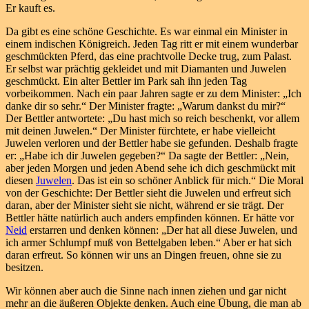
Er kauft es.
Da gibt es eine schöne Geschichte. Es war einmal ein Minister in
einem indischen Königreich. Jeden Tag ritt er mit einem wunderbar
geschmückten Pferd, das eine prachtvolle Decke trug, zum Palast.
Er selbst war prächtig gekleidet und mit Diamanten und Juwelen
geschmückt. Ein alter Bettler im Park sah ihn jeden Tag
vorbeikommen. Nach ein paar Jahren sagte er zu dem Minister: „Ich
danke dir so sehr.“ Der Minister fragte: „Warum dankst du mir?“
Der Bettler antwortete: „Du hast mich so reich beschenkt, vor allem
mit deinen Juwelen.“ Der Minister fürchtete, er habe vielleicht
Juwelen verloren und der Bettler habe sie gefunden. Deshalb fragte
er: „Habe ich dir Juwelen gegeben?“ Da sagte der Bettler: „Nein,
aber jeden Morgen und jeden Abend sehe ich dich geschmückt mit
diesen
Juwelen
. Das ist ein so schöner Anblick für mich.“ Die Moral
von der Geschichte: Der Bettler sieht die Juwelen und erfreut sich
daran, aber der Minister sieht sie nicht, während er sie trägt. Der
Bettler hätte natürlich auch anders empfinden können. Er hätte vor
Neid
erstarren und denken können: „Der hat all diese Juwelen, und
ich armer Schlumpf muß von Bettelgaben leben.“ Aber er hat sich
daran erfreut. So können wir uns an Dingen freuen, ohne sie zu
besitzen.
Wir können aber auch die Sinne nach innen ziehen und gar nicht
mehr an die äußeren Objekte denken. Auch eine Übung, die man ab