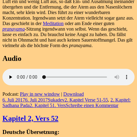
Luft ein und wenig Luft aus, so daß Ein- und Ausatmung ineinander
übergehen und die Entfernung, die der Atem aus den Nasenlöchern
macht, sehr klein wird. Dies führt zu einer wunderbaren
Konzentration. Irgendwann setzt der Atem vielleicht sogar ganz aus.
Das geschieht in der
Meditation
oder am Ende einer guten
pranayama
-Sitzung irgendwann von selbst. Wenn das geschieht,
lasse es einfach zu. Du brauchst keine Angst zu haben. Du fällst
nicht in Ohnmacht und hast auch keinen Sauerstoffmangel. Das gilt
vielmehr als die höchste Form des
pranayama
.
Audio
Podcast:
Play in new window
|
Download
Veröffentlicht
Autor
Kategorien
6. Juli 2017
6. Juli 2017
Sukadev
2. Kapitel Verse 51-55
,
2. Kapitel:
am
Schlagwörter
zu
Sadhana Pada
2. Kapitel 51. Vers
Schreibe einen Kommentar
Kapitel
2,
Kapitel 2, Vers 52
Vers
51
Deutsche Übersetzung: