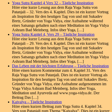
Yoga Sutra Kapitel 4 Vers 32 – Tägliche Inspiration
Höre eine kurze Lesung aus dem Raja Yoga Sutra von
Patanjali – 32. Vers des 4. Kapitel. Dies ist ein kurzer Vortrag
als Inspiration für den heutigen Tag von und mit Sukadev
Bretz, Gründer von Yoga Vidya, eine Aufnahme während
eines Satsangs gehalten nach einer Meditation im Yoga Vidya
Ashram Bad Meinberg. Infos über Yoga, […]
Yoga Sutra Kapitel 4, Vers 29 – Tägliche Inspiration
Höre eine kurze Lesung aus dem Raja Yoga Sutra von
Patanjali – 29. Vers des 4. Kapitel. Dies ist ein kurzer Vortrag
als Inspiration für den heutigen Tag von und mit Sukadev
Bretz, Gründer von Yoga Vidya, eine Aufnahme während
eines Satsangs gehalten nach einer Meditation im Yoga Vidya
Ashram Bad Meinberg. Infos über Yoga, […]
Das Leben mit der höchsten Erfahrung – Tägliche Inspiration
Höre einen kurzen Kommentar zum 4. Kapitel 31. Vers des
Raja Yoga Sutra von Patanjali. Dies ist ein kurzer Vortrag als
Inspiration für den heutigen Tag von und mit Sukadev Bretz,
Gründer von Yoga Vidya, eine Aufnahme aufgenommen im
Yoga Vidya Ashram Bad Meinberg. Infos über Yoga,
Meditation und Ayurveda auf www.yoga-vidya.de. Der
Beitrag Das […]
Kaivalya – Tägliche Inspiration
Höre einen kurzen Beitrag zum Yoga Sutra 4. Kapitel 34.
Vers von Patanjali zum Thema “Kaivalya”. Dies ist ein kurzer