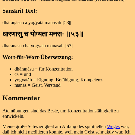
Sanskrit Text:
dhāraṇāsu ca yogyatā manasaḥ ||53||
धारणासु च योग्यता मनसः ॥५३॥
dharanasu cha yogyata manasah ||53||
Wort-für-Wort-Übersetzung:
dhāraṇāsu = für Konzentration
ca = und
yogyatāḥ = Eignung, Befähigung, Kompetenz
manas = Geist, Verstand
Kommentar
Atemübungen sind das Beste, um Konzentrationsfähigkeit zu
entwickeln.
Meine große Schwierigkeit am Anfang des spirituellen
Weges
war,
daß ich nicht meditieren konnte, weil mein Geist sehr aktiv war. Ich