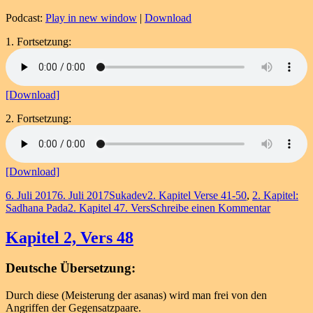
Podcast:
Play in new window
|
Download
1. Fortsetzung:
[Download]
2. Fortsetzung:
[Download]
Veröffentlicht
Autor
Kategorien
6. Juli 2017
6. Juli 2017
Sukadev
2. Kapitel Verse 41-50
,
2. Kapitel:
am
Schlagwörter
zu
Sadhana Pada
2. Kapitel 47. Vers
Schreibe einen Kommentar
Kapitel
2,
Kapitel 2, Vers 48
Vers
47
Deutsche Übersetzung:
Durch diese (Meisterung der asanas) wird man frei von den
Angriffen der Gegensatzpaare.