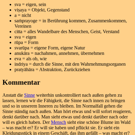
sva = eigen, sein
viṣaya = Objekt, Gegenstand
a = nicht
saṁprayoge = in Berührung kommen, Zusammenkommen,
Vereinen
citta = alles Wandelbare des Menschen, Geist, Verstand
sva = eigen
rūpa = Form
svarūpa = eigene Form, eigene Natur
anukāra = nachahmen, annehmen, übernehmen
eva = als ob, wie
indriya = durch die Sinne, mit den Wahrnehmungsorganen
pratyāhāra = Abstraktion, Zurückziehen
Kommentar
Anstatt die
Sinne
weiterhin unkontrolliert nach außen gehen zu
lassen, lernen wir die Fähigkeit, die Sinne nach innen zu bringen
und so in unserem Inneren zu bleiben. Im Normalfall gehen die
Sinne ständig nach außen. Man hört etwas und will sofort reagieren,
denkt darüber nach. Man sieht etwas und denkt darüber nach oder
will es gleich haben. Der
Mensch
sieht eine schöne Blume im Wald
– was macht er? Er will sie haben und pflückt sie. Er sieht ein
Kleidungsstück in einem Geschäft, das ihm gefällt – was macht er?