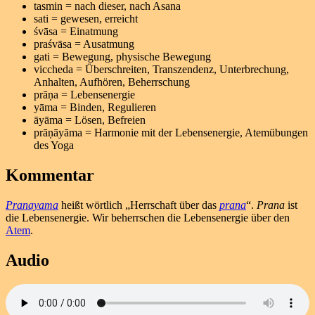
tasmin = nach dieser, nach Asana
sati = gewesen, erreicht
śvāsa = Einatmung
praśvāsa = Ausatmung
gati = Bewegung, physische Bewegung
viccheda = Überschreiten, Transzendenz, Unterbrechung,
Anhalten, Aufhören, Beherrschung
prāṇa = Lebensenergie
yāma = Binden, Regulieren
āyāma = Lösen, Befreien
prāṇāyāma = Harmonie mit der Lebensenergie, Atemübungen
des Yoga
Kommentar
Pranayama
heißt wörtlich „Herrschaft über das
prana
“.
Prana
ist
die Lebensenergie. Wir beherrschen die Lebensenergie über den
Atem
.
Audio