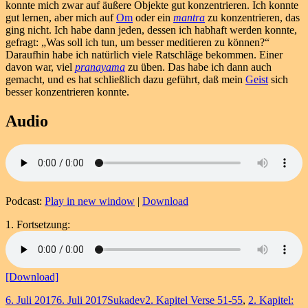
konnte mich zwar auf äußere Objekte gut konzentrieren. Ich konnte
gut lernen, aber mich auf
Om
oder ein
mantra
zu konzentrieren, das
ging nicht. Ich habe dann jeden, dessen ich habhaft werden konnte,
gefragt: „Was soll ich tun, um besser meditieren zu können?“
Daraufhin habe ich natürlich viele Ratschläge bekommen. Einer
davon war, viel
pranayama
zu üben. Das habe ich dann auch
gemacht, und es hat schließlich dazu geführt, daß mein
Geist
sich
besser konzentrieren konnte.
Audio
Podcast:
Play in new window
|
Download
1. Fortsetzung:
[Download]
Veröffentlicht
Autor
Kategorien
6. Juli 2017
6. Juli 2017
Sukadev
2. Kapitel Verse 51-55
,
2. Kapitel: