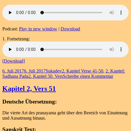
Podcast:
Play in new window
|
Download
1. Fortsetzung:
[Download]
Veröffentlicht
Autor
Kategorien
6. Juli 2017
6. Juli 2017
Sukadev
2. Kapitel Verse 41-50
,
2. Kapitel:
am
Schlagwörter
zu
Sadhana Pada
2. Kapitel 50. Vers
Schreibe einen Kommentar
Kapitel
2,
Kapitel 2, Vers 51
Vers
50
Deutsche Übersetzung:
Die vierte Art des pranayama geht über den Bereich von Einatmung
und Ausatmung hinaus.
Sanskrit Text: