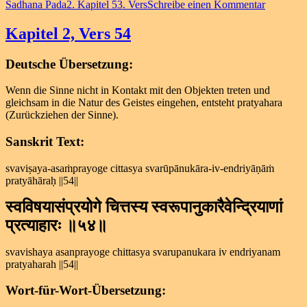
am
Schlagwörter
zu
Sadhana Pada
2. Kapitel 53. Vers
Schreibe einen Kommentar
Kapitel
2,
Kapitel 2, Vers 54
Vers
53
Deutsche Übersetzung:
Wenn die Sinne nicht in Kontakt mit den Objekten treten und
gleichsam in die Natur des Geistes eingehen, entsteht pratyahara
(Zurückziehen der Sinne).
Sanskrit Text:
svaviṣaya-asaṁprayoge cittasya svarūpānukāra-iv-endriyāṇāṁ
pratyāhāraḥ ||54||
स्वविषयासंप्रयोगे चित्तस्य स्वरूपानुकारैवेन्द्रियाणां
प्रत्याहारः ॥५४॥
svavishaya asanprayoge chittasya svarupanukara iv endriyanam
pratyaharah ||54||
Wort-für-Wort-Übersetzung: