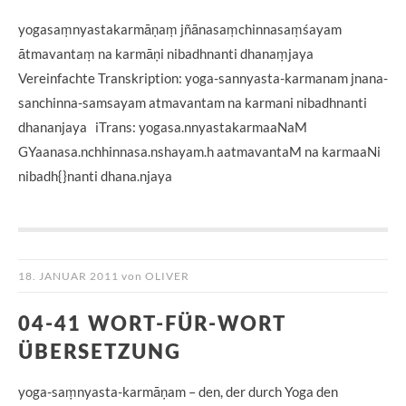
yogasaṃnyastakarmāṇaṃ jñānasaṃchinnasaṃśayam
ātmavantaṃ na karmāṇi nibadhnanti dhanaṃjaya
Vereinfachte Transkription: yoga-sannyasta-karmanam jnana-
sanchinna-samsayam atmavantam na karmani nibadhnanti
dhananjaya iTrans: yogasa.nnyastakarmaaNaM
GYaanasa.nchhinnasa.nshayam.h aatmavantaM na karmaaNi
nibadh{}nanti dhana.njaya
18. JANUAR 2011
von
OLIVER
04-41 WORT-FÜR-WORT
ÜBERSETZUNG
yoga-saṃnyasta-karmāṇam – den, der durch Yoga den