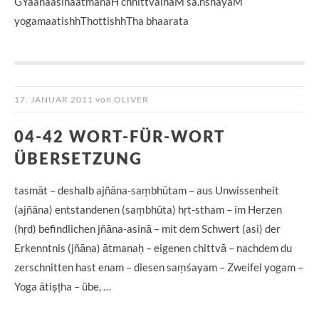
GYaanaasinaatmanaH chhittvainaM sa.nshayaM
yogamaatishhThottishhTha bhaarata
17. JANUAR 2011
von
OLIVER
04-42 WORT-FÜR-WORT
ÜBERSETZUNG
tasmāt – deshalb ajñāna-saṃbhūtam – aus Unwissenheit
(ajñāna) entstandenen (saṃbhūta) hṛt-stham – im Herzen
(hṛd) befindlichen jñāna-asinā – mit dem Schwert (asi) der
Erkenntnis (jñāna) ātmanaḥ – eigenen chittvā – nachdem du
zerschnitten hast enam – diesen saṃśayam – Zweifel yogam –
Yoga ātiṣṭha – übe, …