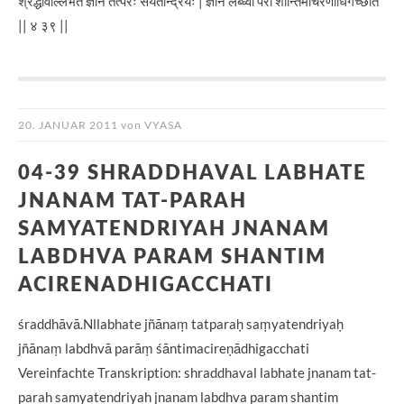
श्रद्धावाँल्लभते ज्ञानं तत्परः संयतेन्द्रियः | ज्ञानं लब्ध्वा परां शान्तिमचिरेणाधिगच्छति
|| ४ ३९ ||
20. JANUAR 2011
von
VYASA
04-39 SHRADDHAVAL LABHATE
JNANAM TAT-PARAH
SAMYATENDRIYAH JNANAM
LABDHVA PARAM SHANTIM
ACIRENADHIGACCHATI
śraddhāvā.Nllabhate jñānaṃ tatparaḥ saṃyatendriyaḥ
jñānaṃ labdhvā parāṃ śāntimacireṇādhigacchati
Vereinfachte Transkription: shraddhaval labhate jnanam tat-
parah samyatendriyah jnanam labdhva param shantim