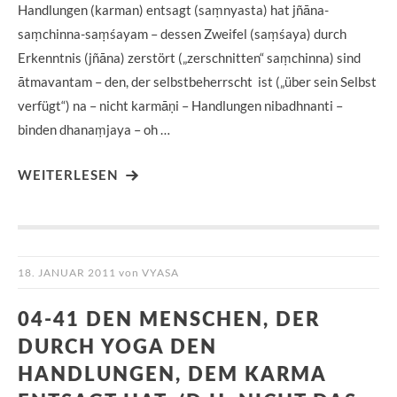
Handlungen (karman) entsagt (saṃnyasta) hat jñāna-
saṃchinna-saṃśayam – dessen Zweifel (saṃśaya) durch
Erkenntnis (jñāna) zerstört („zerschnitten“ saṃchinna) sind
ātmavantam – den, der selbstbeherrscht ist („über sein Selbst
verfügt“) na – nicht karmāṇi – Handlungen nibadhnanti –
binden dhanaṃjaya – oh …
WEITERLESEN
18. JANUAR 2011
von
VYASA
04-41 DEN MENSCHEN, DER
DURCH YOGA DEN
HANDLUNGEN, DEM KARMA