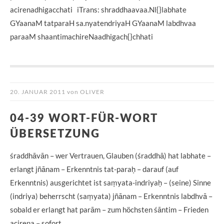
acirenadhigacchati iTrans: shraddhaavaa.Nl{}labhate
GYaanaM tatparaH sa.nyatendriyaH GYaanaM labdhvaa
paraaM shaantimachireNaadhigach{}chhati
20. JANUAR 2011
von
OLIVER
04-39 WORT-FÜR-WORT
ÜBERSETZUNG
śraddhāvān – wer Vertrauen, Glauben (śraddhā) hat labhate –
erlangt jñānam – Erkenntnis tat-paraḥ – darauf (auf
Erkenntnis) ausgerichtet ist saṃyata-indriyaḥ – (seine) Sinne
(indriya) beherrscht (saṃyata) jñānam – Erkenntnis labdhvā –
sobald er erlangt hat parām – zum höchsten śāntim – Frieden
acireṇa – sofort …