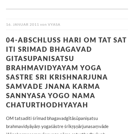
16. JANUAR 2011
von
VYASA
04-ABSCHLUSS HARI OM TAT SAT
ITI SRIMAD BHAGAVAD
GITASUPANISATSU
BRAHMAVIDYAYAM YOGA
SASTRE SRI KRISHNARJUNA
SAMVADE JNANA KARMA
SANNYASA YOGO NAMA
CHATURTHODHYAYAH
OM tatsaditi śrīmad bhagavadgītāsūpaniṣatsu
brahmavidyāyāṃ yogaśāstre śrīkṛṣṇārjunasaṃvāde