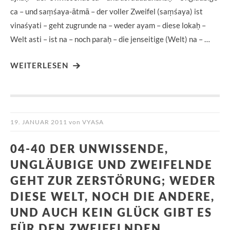
ca – und saṃśaya-ātmā – der voller Zweifel (saṃśaya) ist
vinaśyati – geht zugrunde na – weder ayam – diese lokaḥ –
Welt asti – ist na – noch paraḥ – die jenseitige (Welt) na – …
WEITERLESEN
19. JANUAR 2011
von
VYASA
04-40 DER UNWISSENDE,
UNGLÄUBIGE UND ZWEIFELNDE
GEHT ZUR ZERSTÖRUNG; WEDER
DIESE WELT, NOCH DIE ANDERE,
UND AUCH KEIN GLÜCK GIBT ES
FÜR DEN ZWEIFELNDEN