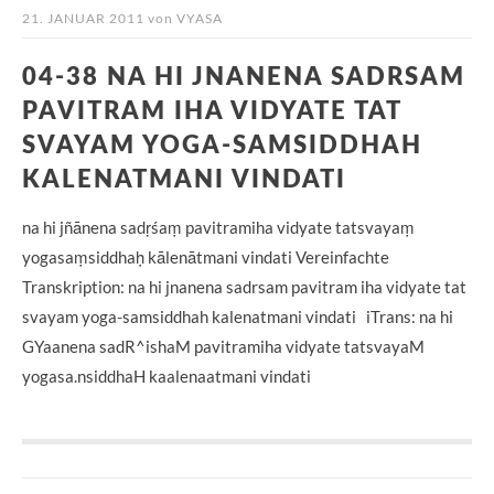
21. JANUAR 2011
von
VYASA
04-38 NA HI JNANENA SADRSAM
PAVITRAM IHA VIDYATE TAT
SVAYAM YOGA-SAMSIDDHAH
KALENATMANI VINDATI
na hi jñānena sadṛśaṃ pavitramiha vidyate tatsvayaṃ
yogasaṃsiddhaḥ kālenātmani vindati Vereinfachte
Transkription: na hi jnanena sadrsam pavitram iha vidyate tat
svayam yoga-samsiddhah kalenatmani vindati iTrans: na hi
GYaanena sadR^ishaM pavitramiha vidyate tatsvayaM
yogasa.nsiddhaH kaalenaatmani vindati