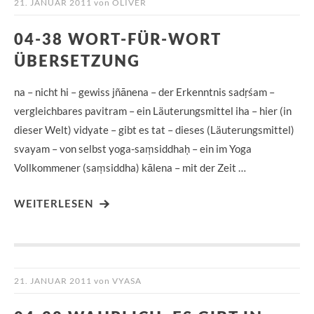
21. JANUAR 2011
von
OLIVER
04-38 WORT-FÜR-WORT
ÜBERSETZUNG
na – nicht hi – gewiss jñānena – der Erkenntnis sadṛśam –
vergleichbares pavitram – ein Läuterungsmittel iha – hier (in
dieser Welt) vidyate – gibt es tat – dieses (Läuterungsmittel)
svayam – von selbst yoga-saṃsiddhaḥ – ein im Yoga
Vollkommener (saṃsiddha) kālena – mit der Zeit …
WEITERLESEN
21. JANUAR 2011
von
VYASA