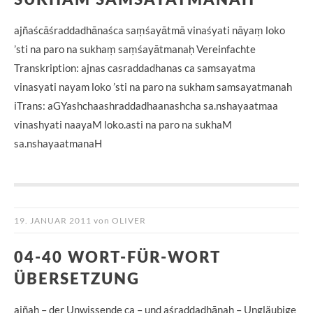
SUKHAM SAMSAYATMANAH
ajñaścāśraddadhānaśca saṃśayātmā vinaśyati nāyaṃ loko
’sti na paro na sukhaṃ saṃśayātmanaḥ Vereinfachte
Transkription: ajnas casraddadhanas ca samsayatma
vinasyati nayam loko ’sti na paro na sukham samsayatmanah
iTrans: aGYashchaashraddadhaanashcha sa.nshayaatmaa
vinashyati naayaM loko.asti na paro na sukhaM
sa.nshayaatmanaH
19. JANUAR 2011
von
OLIVER
04-40 WORT-FÜR-WORT
ÜBERSETZUNG
ajñaḥ – der Unwissende ca – und aśraddadhānaḥ – Ungläubige