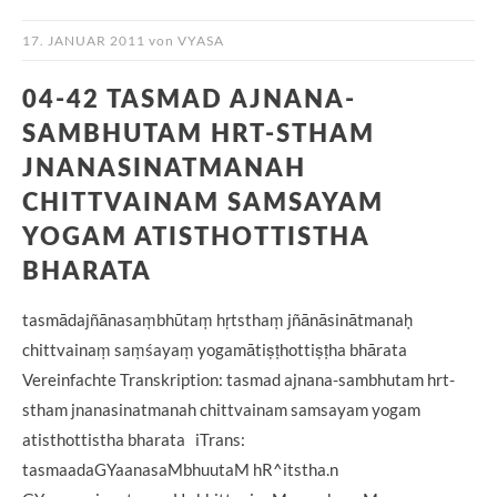
17. JANUAR 2011
von
VYASA
04-42 TASMAD AJNANA-
SAMBHUTAM HRT-STHAM
JNANASINATMANAH
CHITTVAINAM SAMSAYAM
YOGAM ATISTHOTTISTHA
BHARATA
tasmādajñānasaṃbhūtaṃ hṛtsthaṃ jñānāsinātmanaḥ
chittvainaṃ saṃśayaṃ yogamātiṣṭhottiṣṭha bhārata
Vereinfachte Transkription: tasmad ajnana-sambhutam hrt-
stham jnanasinatmanah chittvainam samsayam yogam
atisthottistha bharata iTrans:
tasmaadaGYaanasaMbhuutaM hR^itstha.n