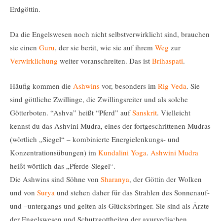
Erdgöttin.
Da die Engelswesen noch nicht selbstverwirklicht sind, brauchen
sie einen
Guru
, der sie berät, wie sie auf ihrem
Weg
zur
Verwirklichung
weiter voranschreiten. Das ist
Brihaspati
.
Häufig kommen die
Ashwins
vor, besonders im
Rig Veda
. Sie
sind göttliche Zwillinge, die Zwillingsreiter und als solche
Götterboten. “Ashva” heißt “Pferd” auf
Sanskrit
. Vielleicht
kennst du das Ashvini Mudra, eines der fortgeschrittenen Mudras
(wörtlich „Siegel“ – kombinierte Energielenkungs- und
Konzentrationsübungen) im
Kundalini Yoga
.
Ashwini Mudra
heißt wörtlich das „Pferde-Siegel“.
Die Ashwins sind Söhne von
Sharanya
, der Göttin der Wolken
und von
Surya
und stehen daher für das Strahlen des Sonnenauf-
und –untergangs und gelten als Glücksbringer. Sie sind als Ärzte
der Engelswesen und Schutzgottheiten der ayurvedischen