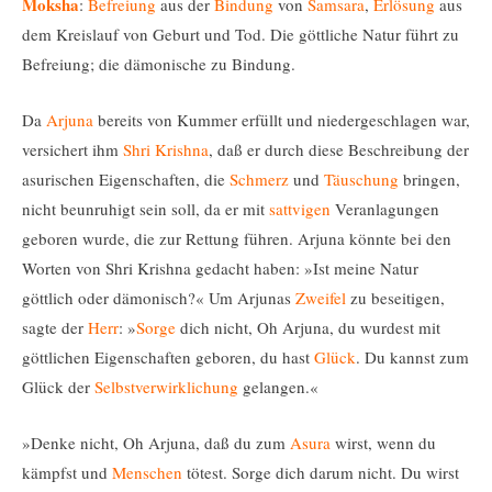
Moksha
:
Befreiung
aus der
Bindung
von
Samsara
,
Erlösung
aus
dem Kreislauf von Geburt und Tod. Die göttliche Natur führt zu
Befreiung; die dämonische zu Bindung.
Da
Arjuna
bereits von Kummer erfüllt und niedergeschlagen war,
versichert ihm
Shri
Krishna
, daß er durch diese Beschreibung der
asurischen Eigenschaften, die
Schmerz
und
Täuschung
bringen,
nicht beunruhigt sein soll, da er mit
sattvigen
Veranlagungen
geboren wurde, die zur Rettung führen. Arjuna könnte bei den
Worten von Shri Krishna gedacht haben: »Ist meine Natur
göttlich oder dämonisch?« Um Arjunas
Zweifel
zu beseitigen,
sagte der
Herr
: »
Sorge
dich nicht, Oh Arjuna, du wurdest mit
göttlichen Eigenschaften geboren, du hast
Glück
. Du kannst zum
Glück der
Selbstverwirklichung
gelangen.«
»Denke nicht, Oh Arjuna, daß du zum
Asura
wirst, wenn du
kämpfst und
Menschen
tötest. Sorge dich darum nicht. Du wirst