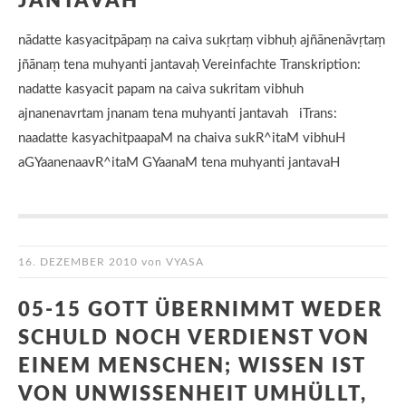
JANTAVAH
nādatte kasyacitpāpaṃ na caiva sukṛtaṃ vibhuḥ ajñānenāvṛtaṃ
jñānaṃ tena muhyanti jantavaḥ Vereinfachte Transkription:
nadatte kasyacit papam na caiva sukritam vibhuh
ajnanenavrtam jnanam tena muhyanti jantavah iTrans:
naadatte kasyachitpaapaM na chaiva sukR^itaM vibhuH
aGYaanenaavR^itaM GYaanaM tena muhyanti jantavaH
16. DEZEMBER 2010
von
VYASA
05-15 GOTT ÜBERNIMMT WEDER
SCHULD NOCH VERDIENST VON
EINEM MENSCHEN; WISSEN IST
VON UNWISSENHEIT UMHÜLLT,