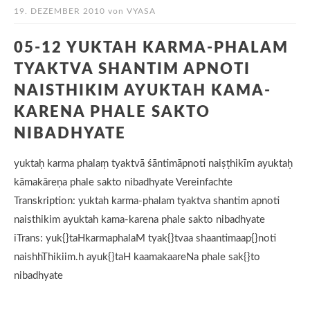
19. DEZEMBER 2010
von
VYASA
05-12 YUKTAH KARMA-PHALAM
TYAKTVA SHANTIM APNOTI
NAISTHIKIM AYUKTAH KAMA-
KARENA PHALE SAKTO
NIBADHYATE
yuktaḥ karma phalaṃ tyaktvā śāntimāpnoti naiṣṭhikīm ayuktaḥ
kāmakāreṇa phale sakto nibadhyate Vereinfachte
Transkription: yuktah karma-phalam tyaktva shantim apnoti
naisthikim ayuktah kama-karena phale sakto nibadhyate
iTrans: yuk{}taHkarmaphalaM tyak{}tvaa shaantimaap{}noti
naishhThikiim.h ayuk{}taH kaamakaareNa phale sak{}to
nibadhyate