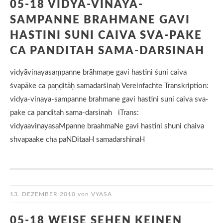
05-18 VIDYA-VINAYA-
SAMPANNE BRAHMANE GAVI
HASTINI SUNI CAIVA SVA-PAKE
CA PANDITAH SAMA-DARSINAH
vidyāvinayasaṃpanne brāhmaṇe gavi hastini śuni caiva
śvapāke ca paṇḍitāḥ samadarśinaḥ Vereinfachte Transkription:
vidya-vinaya-sampanne brahmane gavi hastini suni caiva sva-
pake ca panditah sama-darsinah iTrans:
vidyaavinayasaMpanne braahmaNe gavi hastini shuni chaiva
shvapaake cha paNDitaaH samadarshinaH
13. DEZEMBER 2010
von
VYASA
05-18 WEISE SEHEN KEINEN