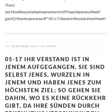
iTrans:
tad.hbuddhayastadaatmaanastannishhThaastatparaayaNaaH
gach{}chhantyapunaraavR^itti.n GYaananirdhuutakalmashhaaH
14. DEZEMBER 2010
von
VYASA
05-17 IHR VERSTAND IST IN
JENEM AUFGEGANGEN, SIE SIND
SELBST JENES, WURZELN IN
JENEM UND HABEN JENES ZUM
HÖCHSTEN ZIEL; SO GEHEN SIE
DAHIN, WO ES KEINE RÜCKKEHR
GIBT, DA IHRE SÜNDEN DURCH