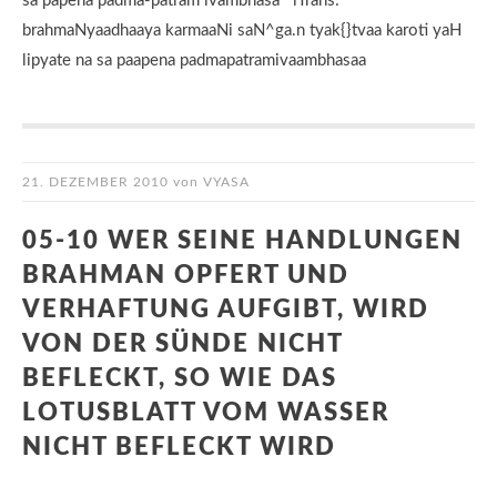
sa papena padma-patram ivambhasa iTrans:
brahmaNyaadhaaya karmaaNi saN^ga.n tyak{}tvaa karoti yaH
lipyate na sa paapena padmapatramivaambhasaa
21. DEZEMBER 2010
von
VYASA
05-10 WER SEINE HANDLUNGEN
BRAHMAN OPFERT UND
VERHAFTUNG AUFGIBT, WIRD
VON DER SÜNDE NICHT
BEFLECKT, SO WIE DAS
LOTUSBLATT VOM WASSER
NICHT BEFLECKT WIRD