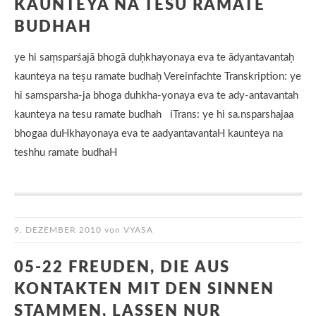
KAUNTEYA NA TESU RAMATE
BUDHAH
ye hi saṃsparśajā bhogā duḥkhayonaya eva te ādyantavantaḥ
kaunteya na teṣu ramate budhaḥ Vereinfachte Transkription: ye
hi samsparsha-ja bhoga duhkha-yonaya eva te ady-antavantah
kaunteya na tesu ramate budhah iTrans: ye hi sa.nsparshajaa
bhogaa duHkhayonaya eva te aadyantavantaH kaunteya na
teshhu ramate budhaH
9. DEZEMBER 2010
von
VYASA
05-22 FREUDEN, DIE AUS
KONTAKTEN MIT DEN SINNEN
STAMMEN, LASSEN NUR