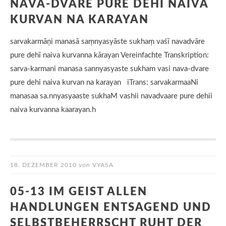
NAVA-DVARE PURE DEHI NAIVA
KURVAN NA KARAYAN
sarvakarmāṇi manasā saṃnyasyāste sukhaṃ vaśī navadvāre
pure dehī naiva kurvanna kārayan Vereinfachte Transkription:
sarva-karmani manasa sannyasyaste sukham vasi nava-dvare
pure dehi naiva kurvan na karayan iTrans: sarvakarmaaNi
manasaa sa.nnyasyaaste sukhaM vashii navadvaare pure dehii
naiva kurvanna kaarayan.h
18. DEZEMBER 2010
von
VYASA
05-13 IM GEIST ALLEN
HANDLUNGEN ENTSAGEND UND
SELBSTBEHERRSCHT RUHT DER