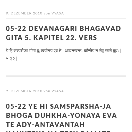
9. DEZEMBER 2010
von
VYASA
05-22 DEVANAGARI BHAGAVAD
GITA 5. KAPITEL 22. VERS
ये हि संस्पर्शजा भोगा दुःखयोनय एव ते | आद्यन्तवन्तः कौन्तेय न तेषु रमते बुधः ||
५ २२ ||
9. DEZEMBER 2010
von
VYASA
05-22 YE HI SAMSPARSHA-JA
BHOGA DUHKHA-YONAYA EVA
TE ADY-ANTAVANTAH