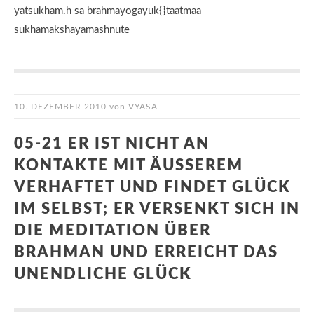
yatsukham.h sa brahmayogayuk{}taatmaa
sukhamakshayamashnute
10. DEZEMBER 2010
von
VYASA
05-21 ER IST NICHT AN
KONTAKTE MIT ÄUSSEREM V
ERHAFTET UND FINDET GLÜCK I
M SELBST; ER VERSENKT SICH IN D
IE MEDITATION ÜBER B
RAHMAN UND ERREICHT DAS U
NENDLICHE GLÜCK