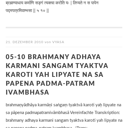
ब्रह्मण्याधाय कर्माणि सङ्गं त्यक्त्वा करोति यः | लिप्यते न स पापेन
पद्मपत्रमिवाम्भसा || ५ १० ||
21. DEZEMBER 2010
von
VYASA
05-10 BRAHMANY ADHAYA
KARMANI SANGAM TYAKTVA
KAROTI YAH LIPYATE NA SA
PAPENA PADMA-PATRAM
IVAMBHASA
brahmaṇyādhāya karmāṇi saṅgaṃ tyaktvā karoti yaḥ lipyate na
sa pāpena padmapatramivāmbhasā Vereinfachte Transkription:
brahmany adhaya karmani sangam tyaktva karoti yah lipyate na