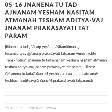
05-16 JNANENA TU TAD
AJNANAM YESHAM NASITAM
ATMANAH TESHAM ADITYA-VAJ
JNANAM PRAKASAYATI TAT
PARAM
jñānena tu tadajñānaṃ yeṣāṃ nāśitamātmanaḥ
teṣāmādityavajjñānaṃ prakāśayati tatparam Vereinfachte
Transkription: jnanena tu tad ajnanam yesham nasitam atmanah
tesham aditya-vaj jnanam prakasayati tat param iTrans:
GYaanena tu tadaGYaanaM yeshhaa.n naashitamaatmanaH
teshhaamaadityavajGYaanaM prakaashayati tatparam.h
15. DEZEMBER 2010
von
VYASA