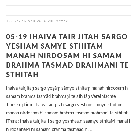
12. DEZEMBER 2010
von
VYASA
05-19 IHAIVA TAIR JITAH SARGO
YESHAM SAMYE STHITAM
MANAH NIRDOSAM HI SAMAM
BRAHMA TASMAD BRAHMANI TE
STHITAH
ihaiva tairjitaḥ sargo yeṣāṃ sāmye sthitaṃ manaḥ nirdoṣaṃ hi
samaṃ brahma tasmād brahmaṇi te sthitāḥ Vereinfachte
Transkription: ihaiva tair jitah sargo yesham samye sthitam
manah nirdosam hi samam brahma tasmad brahmani te sthitah
iTrans: ihaiva tairjitaH sargo yeshhaa.n saamye sthitaM manaH
nirdoshhaM hi samaM brahma tasmaad.h …