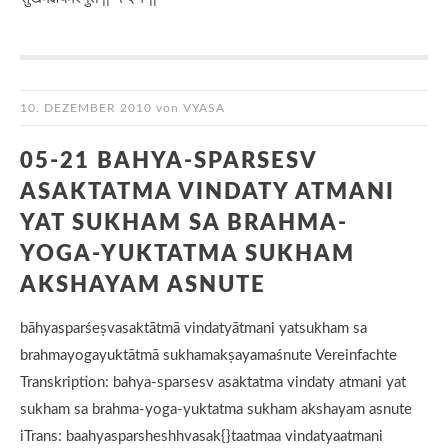
10. DEZEMBER 2010
von
VYASA
05-21 BAHYA-SPARSESV
ASAKTATMA VINDATY ATMANI
YAT SUKHAM SA BRAHMA-
YOGA-YUKTATMA SUKHAM
AKSHAYAM ASNUTE
bāhyasparśeṣvasaktātmā vindatyātmani yatsukham sa
brahmayogayuktātmā sukhamakṣayamaśnute Vereinfachte
Transkription: bahya-sparsesv asaktatma vindaty atmani yat
sukham sa brahma-yoga-yuktatma sukham akshayam asnute
iTrans: baahyasparsheshhvasak{}taatmaa vindatyaatmani