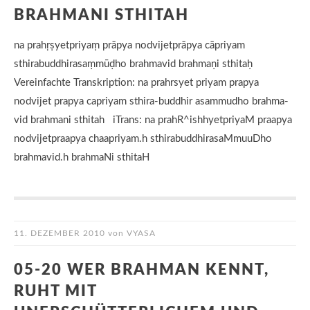
BRAHMANI STHITAH
na prahṛṣyetpriyaṃ prāpya nodvijetprāpya cāpriyam
sthirabuddhirasaṃmūḍho brahmavid brahmaṇi sthitaḥ
Vereinfachte Transkription: na prahrsyet priyam prapya
nodvijet prapya capriyam sthira-buddhir asammudho brahma-
vid brahmani sthitah iTrans: na prahR^ishhyetpriyaM praapya
nodvijetpraapya chaapriyam.h sthirabuddhirasaMmuuDho
brahmavid.h brahmaNi sthitaH
11. DEZEMBER 2010
von
VYASA
05-20 WER BRAHMAN KENNT,
RUHT MIT