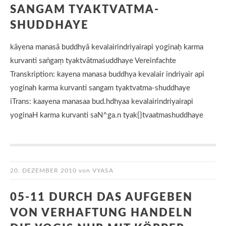
SANGAM TYAKTVATMA-
SHUDDHAYE
kāyena manasā buddhyā kevalairindriyairapi yoginaḥ karma
kurvanti saṅgaṃ tyaktvātmaśuddhaye Vereinfachte
Transkription: kayena manasa buddhya kevalair indriyair api
yoginah karma kurvanti sangam tyaktvatma-shuddhaye
iTrans: kaayena manasaa bud.hdhyaa kevalairindriyairapi
yoginaH karma kurvanti saN^ga.n tyak{}tvaatmashuddhaye
20. DEZEMBER 2010
von
VYASA
05-11 DURCH DAS AUFGEBEN
VON VERHAFTUNG HANDELN