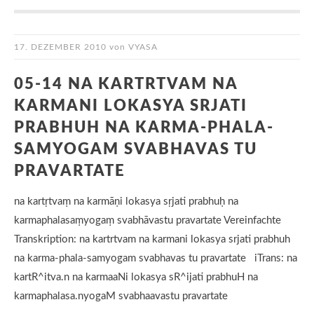
17. DEZEMBER 2010
von
VYASA
05-14 NA KARTRTVAM NA
KARMANI LOKASYA SRJATI
PRABHUH NA KARMA-PHALA-
SAMYOGAM SVABHAVAS TU
PRAVARTATE
na kartṛtvaṃ na karmāṇi lokasya sṛjati prabhuḥ na
karmaphalasaṃyogaṃ svabhāvastu pravartate Vereinfachte
Transkription: na kartrtvam na karmani lokasya srjati prabhuh
na karma-phala-samyogam svabhavas tu pravartate iTrans: na
kartR^itva.n na karmaaNi lokasya sR^ijati prabhuH na
karmaphalasa.nyogaM svabhaavastu pravartate