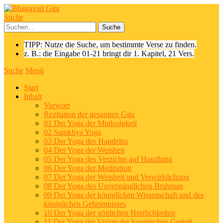
Suche
TIPP: Nutze die Suche, um bestimmte Verse zu finden.
z. B.: die Eingabe 01-21 bringt dir 1. Kapitel, 21 Vers.
Suche
Menü
Start
Inhalt
Vorwort
Rezitation der gesamten Gita
01 Der Yoga der Mutlosigkeit
02 Samkhya Yoga
03 Der Yoga des Handelns
04 Der Yoga der Weisheit
05 Der Yoga des Verzichts auf Handlung
06 Der Yoga der Meditation
07 Der Yoga der Weisheit und Verwirklichung
08 Der Yoga des Unvergänglichen Brahman
09 Der Yoga der königlichen Wissenschaft und des
königlichen Geheimnisses
10 Der Yoga der göttlichen Herrlichkeiten
11 Der Yoga der Vision der kosmischen Gestalt