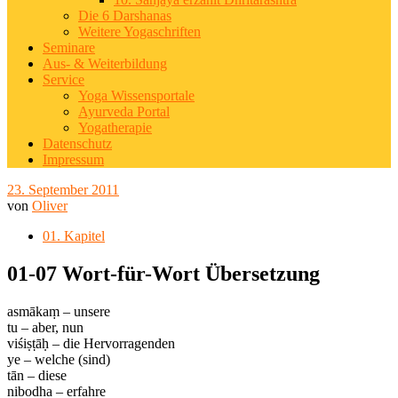
Die 6 Darshanas
Weitere Yogaschriften
Seminare
Aus- & Weiterbildung
Service
Yoga Wissensportale
Ayurveda Portal
Yogatherapie
Datenschutz
Impressum
23. September 2011
von
Oliver
01. Kapitel
01-07 Wort-für-Wort Übersetzung
asmākaṃ – unsere
tu – aber, nun
viśiṣṭāḥ – die Hervorragenden
ye – welche (sind)
tān – diese
nibodha – erfahre