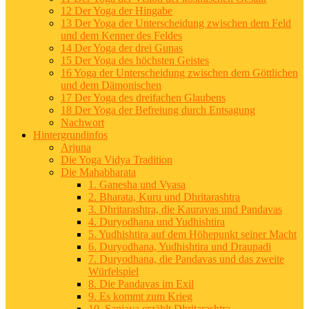
12 Der Yoga der Hingabe
13 Der Yoga der Unterscheidung zwischen dem Feld
und dem Kenner des Feldes
14 Der Yoga der drei Gunas
15 Der Yoga des höchsten Geistes
16 Yoga der Unterscheidung zwischen dem Göttlichen
und dem Dämonischen
17 Der Yoga des dreifachen Glaubens
18 Der Yoga der Befreiung durch Entsagung
Nachwort
Hintergrundinfos
Arjuna
Die Yoga Vidya Tradition
Die Mahabharata
1. Ganesha und Vyasa
2. Bharata, Kuru und Dhritarashtra
3. Dhritarashtra, die Kauravas und Pandavas
4. Duryodhana und Yudhishtira
5. Yudhishtira auf dem Höhepunkt seiner Macht
6. Duryodhana, Yudhishtira und Draupadi
7. Duryodhana, die Pandavas und das zweite
Würfelspiel
8. Die Pandavas im Exil
9. Es kommt zum Krieg
10. Sanjaya erzählt Dhritarashtra