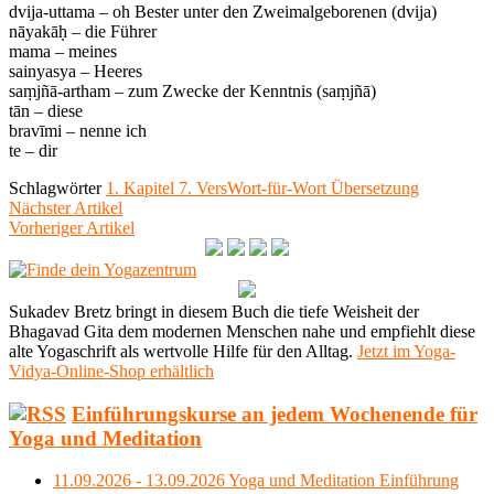
dvija-uttama – oh Bester unter den Zweimalgeborenen (dvija)
nāyakāḥ – die Führer
mama – meines
sainyasya – Heeres
saṃjñā-artham – zum Zwecke der Kenntnis (saṃjñā)
tān – diese
bravīmi – nenne ich
te – dir
Schlagwörter
1. Kapitel 7. Vers
Wort-für-Wort Übersetzung
Nächster Artikel
Vorheriger Artikel
Sukadev Bretz bringt in diesem Buch die tiefe Weisheit der
Bhagavad Gita dem modernen Menschen nahe und empfiehlt diese
alte Yogaschrift als wertvolle Hilfe für den Alltag.
Jetzt im Yoga-
Vidya-Online-Shop erhältlich
Einführungskurse an jedem Wochenende für
Yoga und Meditation
11.09.2026 - 13.09.2026 Yoga und Meditation Einführung