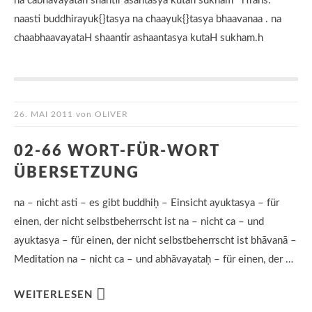
na cabhavayatah shantir asantasya kutah sukham iTrans:
naasti buddhirayuk{}tasya na chaayuk{}tasya bhaavanaa . na
chaabhaavayataH shaantir ashaantasya kutaH sukham.h
26. MAI 2011
von
OLIVER
02-66 WORT-FÜR-WORT
ÜBERSETZUNG
na – nicht asti – es gibt buddhiḥ – Einsicht ayuktasya – für
einen, der nicht selbstbeherrscht ist na – nicht ca – und
ayuktasya – für einen, der nicht selbstbeherrscht ist bhāvanā –
Meditation na – nicht ca – und abhāvayataḥ – für einen, der …
WEITERLESEN