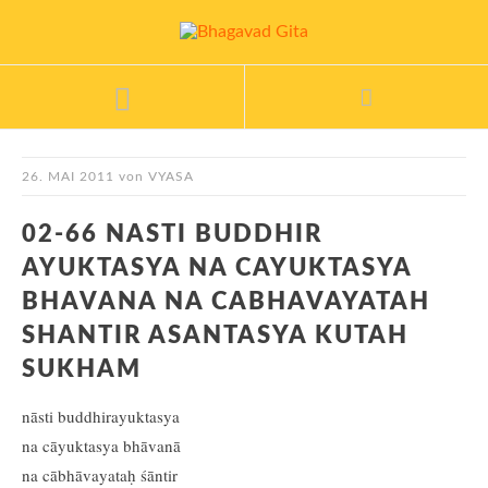
26. MAI 2011
von
VYASA
02-66 NASTI BUDDHIR
AYUKTASYA NA CAYUKTASYA
BHAVANA NA CABHAVAYATAH
SHANTIR ASANTASYA KUTAH
SUKHAM
nāsti buddhirayuktasya
na cāyuktasya bhāvanā
na cābhāvayataḥ śāntir