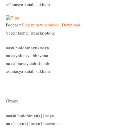
aśāntasya kutaḥ sukham
Podcast:
Play in new window
|
Download
Vereinfachte Transkription:
nasti buddhir ayuktasya
na cayuktasya bhavana
na cabhavayatah shantir
asantasya kutah sukham
iTrans:
naasti buddhirayuk{}tasya
na chaayuk{}tasya bhaavanaa .