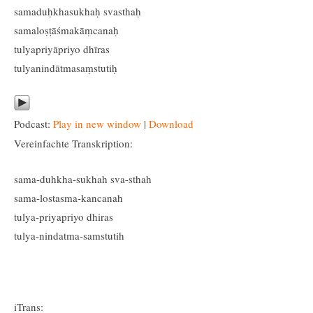
samaduḥkhasukhaḥ svasthaḥ
samaloṣṭāśmakāṃcanaḥ
tulyapriyāpriyo dhīras
tulyanindātmasaṃstutiḥ
Podcast:
Play in new window
|
Download
Vereinfachte Transkription:
sama-duhkha-sukhah sva-sthah
sama-lostasma-kancanah
tulya-priyapriyo dhiras
tulya-nindatma-samstutih
iTrans: