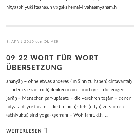
nityaabhiyuk{}taanaa.n yogakshemaM vahaamyaham.h
8. APRIL 2010
von
OLIVER
09-22 WORT-FÜR-WORT
ÜBERSETZUNG
ananyāḥ – ohne etwas anderes (im Sinn zu haben) cintayantaḥ
– indem sie (an mich) denken mām – mich ye – diejenigen
janāḥ – Menschen paryupāsate – die verehren teṣām – denen
nitya-abhiyuktānām – die (in mich) stets (nitya) versunken
(abhiyukta) sind yoga-kṣemam – Wohlfahrt, d.h. …
WEITERLESEN