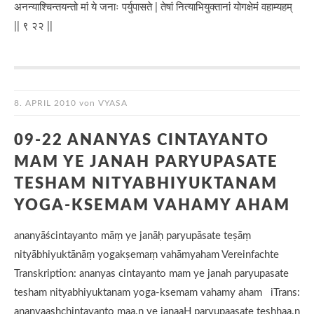
अनन्याश्चिन्तयन्तो मां ये जनाः पर्युपासते | तेषां नित्याभियुक्तानां योगक्षेमं वहाम्यहम्
|| ९ २२ ||
8. APRIL 2010
von
VYASA
09-22 ANANYAS CINTAYANTO
MAM YE JANAH PARYUPASATE
TESHAM NITYABHIYUKTANAM
YOGA-KSEMAM VAHAMY AHAM
ananyāścintayanto māṃ ye janāḥ paryupāsate teṣāṃ
nityābhiyuktānāṃ yogakṣemaṃ vahāmyaham Vereinfachte
Transkription: ananyas cintayanto mam ye janah paryupasate
tesham nityabhiyuktanam yoga-ksemam vahamy aham iTrans:
ananyaashchintayanto maa.n ye janaaH paryupaasate teshhaa.n