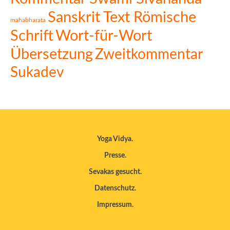
Sanskrit Text Römische
mahabharata
Schrift
Wort-für-Wort
Übersetzung
Zweitkommentar
Sukadev
Yoga Vidya
Presse
Sevakas gesucht
Datenschutz
Impressum