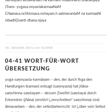
samsayam atmavantam na karmani nibadhnanti dhananjaya
iTrans: yogasa.nnyastakarmaaNaM
GYaanasa.nchhinnasa.nshayam.h aatmavantaM na karmaaNi
nibadh{}nanti dhana.njaya
18. JANUAR 2011
von
OLIVER
04-41 WORT-FÜR-WORT
ÜBERSETZUNG
yoga-saṃnyasta-karmāṇam – den, der durch Yoga den
Handlungen (karman) entsagt (saṃnyasta) hat jñāna-
saṃchinna-saṃśayam – dessen Zweifel (saṃśaya) durch
Erkenntnis (jñāna) zerstört („zerschnitten“ saṃchinna) sind
ātmavantam – den, der selbstbeherrscht ist („über sein Selbst