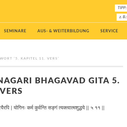
TIPP:
z. B.
SEMINARE
AUS- & WEITERBILDUNG
SERVICE
GWORT ‘
5. KAPITEL 11. VERS
’
NAGARI BHAGAVAD GITA 5.
 VERS
ैरपि | योगिनः कर्म कुर्वन्ति सङ्गं त्यक्त्वात्मशुद्धये || ५ ११ ||