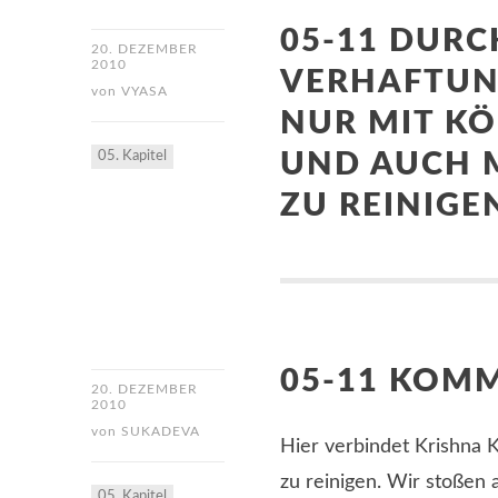
05-11 DURC
20. DEZEMBER
2010
VERHAFTUN
von
VYASA
NUR MIT KÖ
05. Kapitel
UND AUCH M
ZU REINIGE
05-11 KOM
20. DEZEMBER
2010
von
SUKADEVA
Hier verbindet Krishna 
zu reinigen. Wir stoßen
05. Kapitel