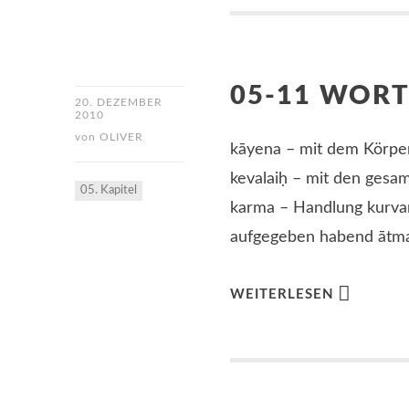
05-11 WOR
20. DEZEMBER
2010
von
OLIVER
kāyena – mit dem Körpe
kevalaiḥ – mit den gesam
05. Kapitel
karma – Handlung kurvan
aufgegeben habend ātm
WEITERLESEN