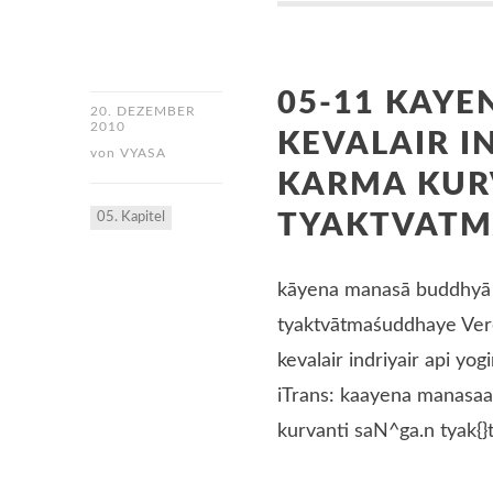
05-11 KAY
20. DEZEMBER
2010
KEVALAIR I
von
VYASA
KARMA KUR
05. Kapitel
TYAKTVATM
kāyena manasā buddhyā k
tyaktvātmaśuddhaye Ver
kevalair indriyair api 
iTrans: kaayena manasaa
kurvanti saN^ga.n tyak{