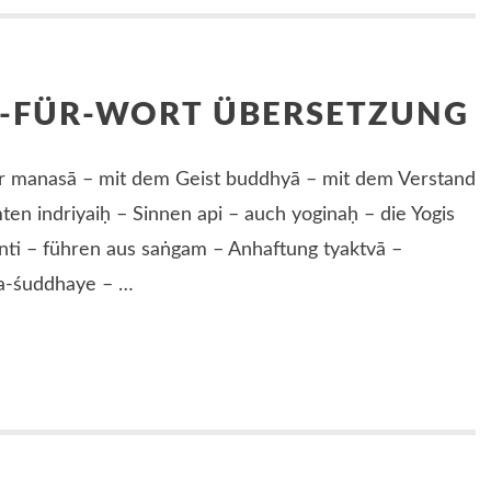
T-FÜR-WORT ÜBERSETZUNG
r manasā – mit dem Geist buddhyā – mit dem Verstand
ten indriyaiḥ – Sinnen api – auch yoginaḥ – die Yogis
ti – führen aus saṅgam – Anhaftung tyaktvā –
a-śuddhaye – …