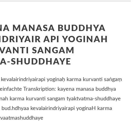
ENA MANASA BUDDHYA
NDRIYAIR API YOGINAH
VANTI SANGAM
A-SHUDDHAYE
evalairindriyairapi yoginaḥ karma kurvanti saṅgaṃ
einfachte Transkription: kayena manasa buddhya
yoginah karma kurvanti sangam tyaktvatma-shuddhaye
 bud.hdhyaa kevalairindriyairapi yoginaH karma
}tvaatmashuddhaye