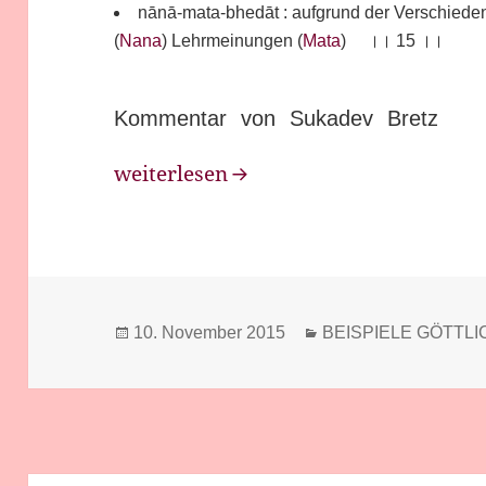
nānā-mata-bhedāt : aufgrund der Verschieden
(
Nana
) Lehrmeinungen (
Mata
) ।। 15 ।।
Kommentar von Sukadev Bretz
Bhakti Sutra 15
weiterlesen
Veröffentlicht
Kategorien
10. November 2015
BEISPIELE GÖTTLIC
am