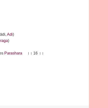
(ādi,
Adi
)
raga
)
des
Parashara
।। 16 ।।