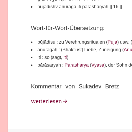
pujadishv anuraga iti parasharyah || 16 ||
Wort-für-Wort-Übersetzung:
pūjādiṣu : zu Verehrungsritualen (
Puja
) usw. 
anurāgaḥ : (Bhakti ist) Liebe, Zuneigung (
Anu
iti : so (sagt,
Iti
)
pārāśaryaḥ :
Parasharya
(
Vyasa
), der Sohn 
Kommentar von Sukadev Bretz
Bhakti Sutra 16
weiterlesen