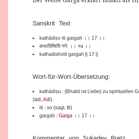
Der Weise Garga erklärt Bhakti als H
Sanskrit Text
kathādiṣv iti gargaḥ ।। 17 ।।
कथादिष्विति गर्गः ।। १७ ।।
kathadishviti gargah || 17 ||
Wort-für-Wort-Übersetzung:
kathādiṣu : (Bhakti ist Liebe) zu spirituelle
(ādi,
Adi
)
iti : so (sagt,
Iti
)
gargaḥ :
Garga
।। 17 ।।
Kommentar von Sukadev Bretz