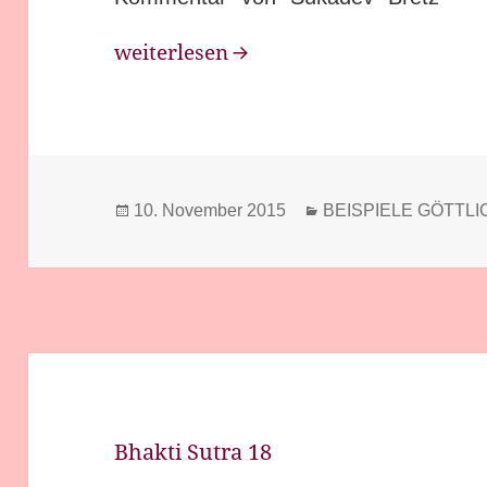
Bhakti Sutra 17
weiterlesen
Veröffentlicht
Kategorien
10. November 2015
BEISPIELE GÖTTLIC
am
Bhakti Sutra 18