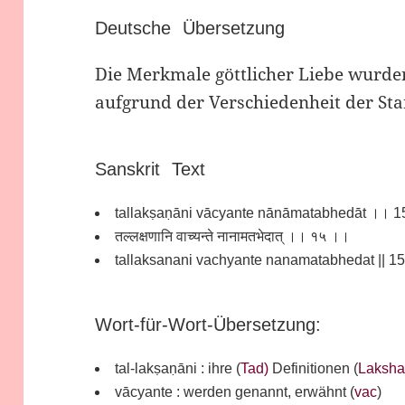
Deutsche Übersetzung
Die Merkmale göttlicher Liebe wurde
aufgrund der Verschiedenheit der St
Sanskrit Text
tallakṣaṇāni vācyante nānāmatabhedāt ।। 
तल्लक्षणानि वाच्यन्ते नानामतभेदात् ।। १५ ।।
tallaksanani vachyante nanamatabhedat || 15 
Wort-für-Wort-Übersetzung:
tal-lakṣaṇāni : ihre (
Tad)
Definitionen (
Laksh
vācyante : werden genannt, erwähnt (
vac
)