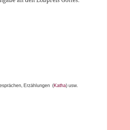
ingabe an den Lobpreis Gottes.
n Gesprächen, Erzählungen (
Katha
) usw.