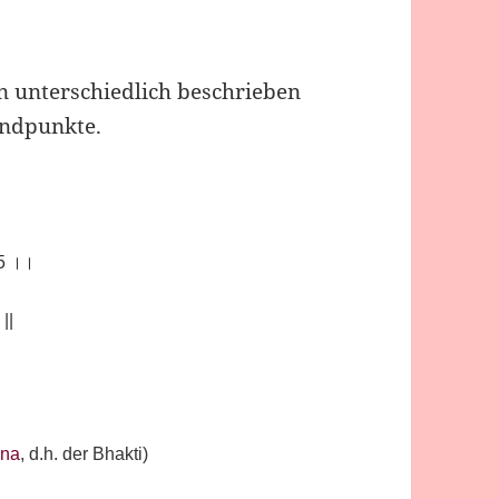
n unterschiedlich beschrieben
andpunkte.
15 ।।
||
ana
, d.h. der Bhakti)