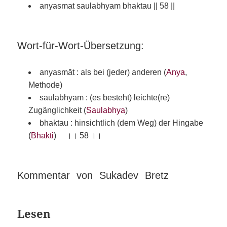
anyasmat saulabhyam bhaktau || 58 ||
Wort-für-Wort-Übersetzung:
anyasmāt : als bei (jeder) anderen (
Anya
,
Methode)
saulabhyam : (es besteht) leichte(re)
Zugänglichkeit (
Saulabhya
)
bhaktau : hinsichtlich (dem Weg) der Hingabe
(
Bhakti
) ।। 58 ।।
Kommentar von Sukadev Bretz
Lesen