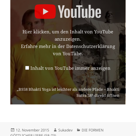
„BS58
BHAKTI
YOGA
IST
LEICHTER
ALS
Hier klicken, um den Inhalt von YouTube
ANDERE
PFADE
anzuzeigen.
–
Erfahre mehr in der
Datenschutzerklärung
BHAKTI
SUTRA
von YouTube
.
58“
VON
YOUTUBE
Inhalt von YouTube immer anzeigen
ANZEIGEN
„BS58 Bhakti Yoga ist leichter als andere Pfade – Bhakti
Sutra 58“ direkt öffnen
Veröffentlicht
Autor
Kategorien
12. November 2015
Sukadev
DIE FORMEN
am
GÖTTLICHER LIEBE (58-73)