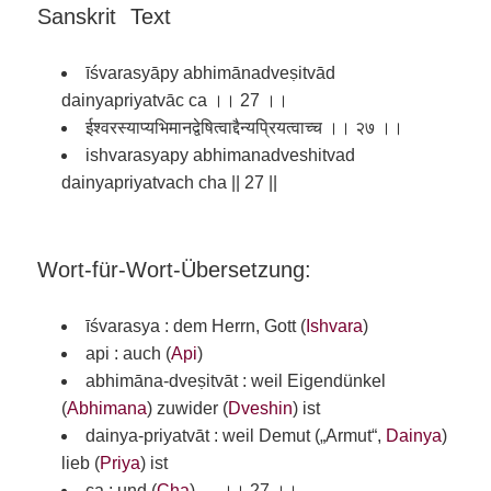
Sanskrit Text
īśvarasyāpy abhimānadveṣitvād
dainyapriyatvāc ca ।। 27 ।।
ईश्वरस्याप्यभिमानद्वेषित्वाद्दैन्यप्रियत्वाच्च ।। २७ ।।
ishvarasyapy abhimanadveshitvad
dainyapriyatvach cha || 27 ||
Wort-für-Wort-Übersetzung:
īśvarasya : dem Herrn, Gott (
Ishvara
)
api : auch (
Api
)
abhimāna-dveṣitvāt : weil Eigendünkel
(
Abhimana
) zuwider (
Dveshin
) ist
dainya-priyatvāt : weil Demut („Armut“,
Dainya
)
lieb (
Priya
) ist
ca : und (
Cha
) ।। 27 ।।