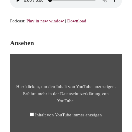
Podcast:
Play in new window
|
Download
Ansehen
„BS27
HOCHMUT
UND
DÜNKEL
VERMEIDEN
MIT
BHAKTI,
GOTTESLIEBE
Hier klicken, um den Inhalt von YouTube anzuzeigen.
–
BHAKTI
Erfahre mehr in der
Datenschutzerklärung von
SUTRA
YouTube
.
27“
VON
YOUTUBE
ANZEIGEN
Inhalt von YouTube immer anzeigen