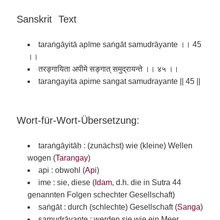
Sanskrit Text
taraṅgāyitā apīme saṅgāt samudrāyante ।। 45
।।
तरङ्गायिता अपीमे सङ्गात् समुद्रायन्ते ।। ४५ ।।
tarangayita apime sangat samudrayante || 45 ||
Wort-für-Wort-Übersetzung:
taraṅgāyitāḥ : (zunächst) wie (kleine) Wellen
wogen (
Tarangay
)
api : obwohl (
Api
)
ime : sie, diese (
Idam
, d.h. die in Sutra 44
genannten Folgen schechter Gesellschaft)
saṅgāt : durch (schlechte) Gesellschaft (
Sanga
)
samudrāyante : werden sie wie ein Meer