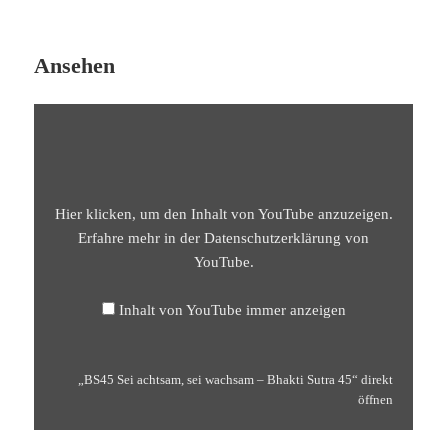
Ansehen
„BS45
SEI
ACHTSAM,
SEI
WACHSAM
–
BHAKTI
SUTRA
Hier klicken, um den Inhalt von YouTube anzuzeigen.
45“
VON
Erfahre mehr in der
Datenschutzerklärung von
YOUTUBE
YouTube
.
ANZEIGEN
Inhalt von YouTube immer anzeigen
„BS45 Sei achtsam, sei wachsam – Bhakti Sutra 45“ direkt
öffnen