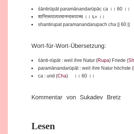
śāntirūpāt paramānandarūpāc ca ।। 60 ।।
शान्तिरूपात्परमानन्दरूपाच्च ।। ६० ।।
shantirupat paramanandarupach cha || 60 ||
Wort-für-Wort-Übersetzung:
śānti-rūpāt : weil ihre Natur (
Rupa
) Friede (
Sh
paramānandarūpāt : weil ihre Natur höchste (
ca : und (
Cha
) ।। 60 ।।
Kommentar von Sukadev Bretz
Lesen