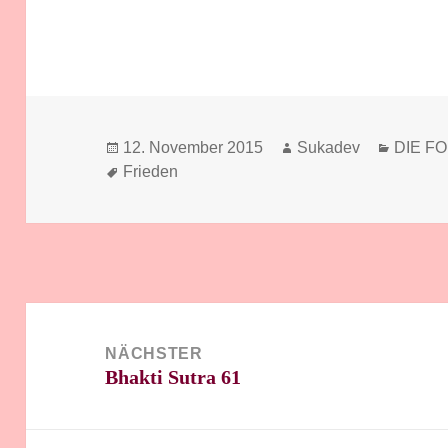
Veröffentlicht
Autor
Kategor
12. November 2015
Sukadev
DIE F
am
Schlagwörter
Frieden
Beitragsnavigation
NÄCHSTER
Bhakti Sutra 61
Nächster
Beitrag: