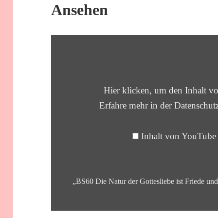
Ansehen
„BS60
DIE
NATUR
DER
GOTTESLIEBE
IST
Hier klicken, um den Inhalt 
FRIEDE
UND
Erfahre mehr in der
Datenschut
HÖCHSTE
GLÜCKSELIGKEIT
–
Inhalt von YouTube
BHAKTI
SUTRA
60“
VON
YOUTUBE
ANZEIGEN
„BS60 Die Natur der Gottesliebe ist Friede und