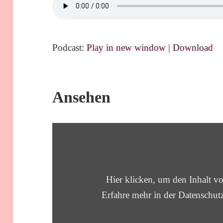
Podcast:
Play in new window
|
Download
Ansehen
„BS20
BEISPIELE
VOLLSTÄNDIGER
GOTTESLIEBE
–
BHAKTI
Hier klicken, um den Inhalt 
SUTRA
20“
Erfahre mehr in der
Datenschut
VON
YOUTUBE
ANZEIGEN