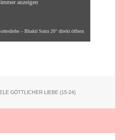
 immer anzeigen
ottesliebe – Bhakti Sutra 20“ direkt öffnen
ien
ELE GÖTTLICHER LIEBE (15-24)