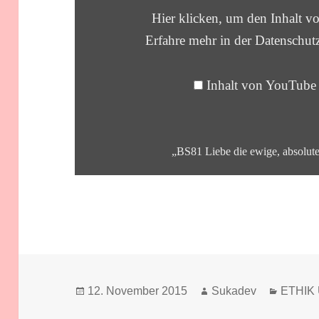
WAHRHEIT
Hier klicken, um den Inhalt 
–
BHAKTI
Erfahre mehr in der
Datenschut
SUTRA
81“
VON
Inhalt von YouTube
YOUTUBE
ANZEIGEN
„BS81 Liebe die ewige, absolute
Veröffentlicht
Autor
Kategor
12. November 2015
Sukadev
ETHIK 
am