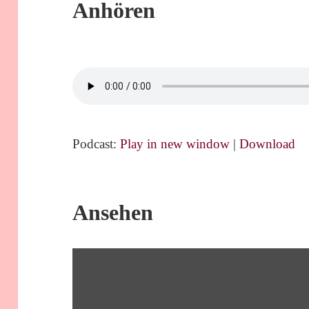
Anhören
Podcast:
Play in new window
|
Download
Ansehen
„BS81
LIEBE
DIE
EWIGE,
ABSOLUTE