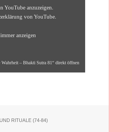
von YouTube anzuzeigen.
zerklärung von YouTube
.
 immer anzeigen
 Wahrheit – Bhakti Sutra 81“ direkt öffnen
ien
UND RITUALE (74-84)