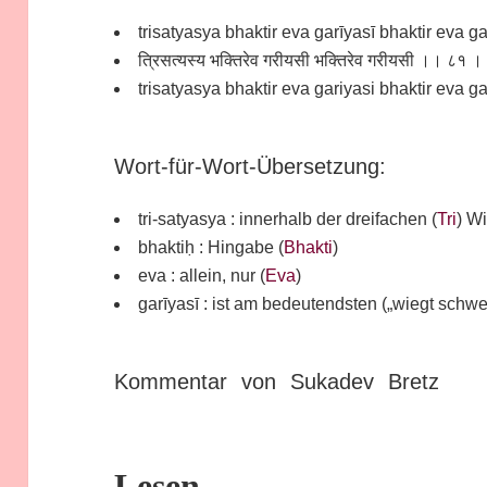
trisatyasya bhaktir eva garīyasī bhaktir eva 
त्रिसत्यस्य भक्तिरेव गरीयसी भक्तिरेव गरीयसी ।। ८१ 
trisatyasya bhaktir eva gariyasi bhaktir eva gar
Wort-für-Wort-Übersetzung:
tri-satyasya : innerhalb der dreifachen (
Tri
) Wi
bhaktiḥ : Hingabe (
Bhakti
)
eva : allein, nur (
Eva
)
garīyasī : ist am bedeutendsten („wiegt schwe
Kommentar von Sukadev Bretz
Lesen