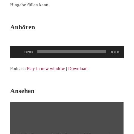
Hingabe füllen kann.
Anhören
Audio-
00:00
00:00
Player
Podcast:
Play in new window
|
Download
Ansehen
„BS21
DIE
GOPIS
ALS
VOLLKOMMENE
BHAKTAS
–
BHAKTI