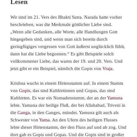
Lesen
Wir sind im 21. Vers des Bhakti Sutra. Narada hatte vorher
beschrieben, was die Merkmale göttlicher Liebe sind.
„Wenn alle Gedanken, alle Worte, alle Handlungen Gott
hingegeben sind, und wenn man sich bereits durch
geringfügiges vergessen von Gott äußerst unglücklich fühlt,
dann hat die Liebe begonnen.“ Es gibt Beispiele solch
vollkommener Liebe, das waren der 19. und 20. Vers. Und
jetzt gibt er ein Beispiel, nämlich die Gopis von
Vraja
.
Krishna wuchs in einem Hirtenstamm auf. In einem Stamm
von
Gopis
, das sind Kuhhirtinnen und Gopas, das sind
Kuhhirten. Es war ein Nomadenstamm, der an der
Yamuna
lebte. Yamuna der heilige Fluß, der bei Allahabad, Triveni in
die
Ganga
, in den Ganges, mündet. Yamuna gilt auch als
Schwester von
Yama
. An den Ufern des heiligen Flusses
lebte dieser Hirtenstamm, der den Fluss auf und ab zog. Und
dort gab es Gopis und Gopas. Und die Gopis sind in großer