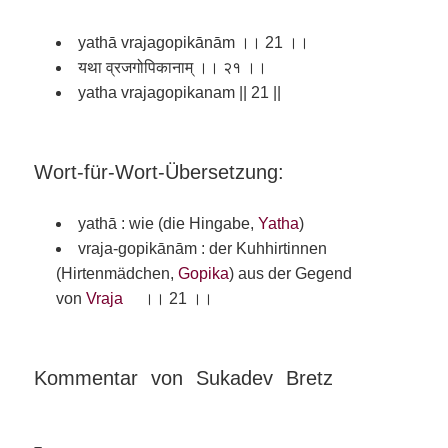
yathā vrajagopikānām ।। 21 ।।
यथा व्रजगोपिकानाम् ।। २१ ।।
yatha vrajagopikanam || 21 ||
Wort-für-Wort-Übersetzung:
yathā : wie (die Hingabe,
Yatha
)
vraja-gopikānām : der Kuhhirtinnen
(Hirtenmädchen,
Gopika
) aus der Gegend
von
Vraja
।। 21 ।।
Kommentar von Sukadev Bretz