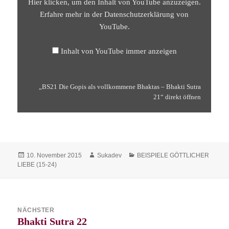
Hier klicken, um den Inhalt von YouTube anzuzeigen.
SUTRA
21“
Erfahre mehr in der
Datenschutzerklärung von
VON
YouTube
.
YOUTUBE
ANZEIGEN
Inhalt von YouTube immer anzeigen
„BS21 Die Gopis als vollkommene Bhaktas – Bhakti Sutra
21“ direkt öffnen
Veröffentlicht
Autor
Kategorien
10. November 2015
Sukadev
BEISPIELE GÖTTLICHER
am
LIEBE (15-24)
Beitragsnavigation
NÄCHSTER
Bhakti Sutra 22
Nächster