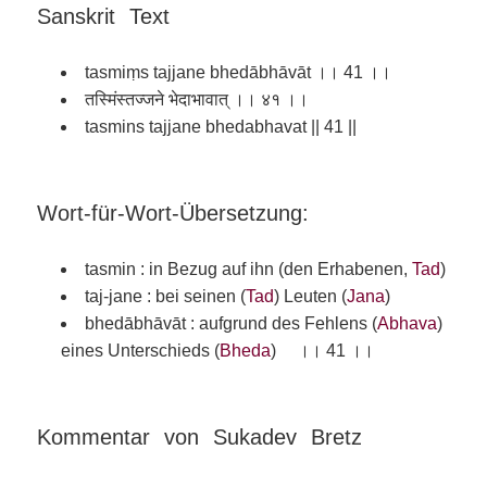
Sanskrit Text
tasmiṃs tajjane bhedābhāvāt ।। 41 ।।
तस्मिंस्तज्जने भेदाभावात् ।। ४१ ।।
tasmins tajjane bhedabhavat || 41 ||
Wort-für-Wort-Übersetzung:
tasmin : in Bezug auf ihn (den Erhabenen,
Tad
)
taj-jane : bei seinen (
Tad
) Leuten (
Jana
)
bhedābhāvāt : aufgrund des Fehlens (
Abhava
)
eines Unterschieds (
Bheda
) ।। 41 ।।
Kommentar von Sukadev Bretz