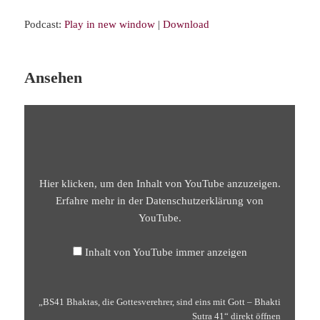
Podcast:
Play in new window
|
Download
Ansehen
„BS41
BHAKTAS,
DIE
GOTTESVEREHRER,
SIND
EINS
MIT
GOTT
Hier klicken, um den Inhalt von YouTube anzuzeigen.
–
BHAKTI
Erfahre mehr in der
Datenschutzerklärung von
SUTRA
YouTube
.
41“
VON
YOUTUBE
ANZEIGEN
Inhalt von YouTube immer anzeigen
„BS41 Bhaktas, die Gottesverehrer, sind eins mit Gott – Bhakti
Sutra 41“ direkt öffnen