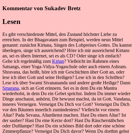
Kommentar von Sukadev Bretz
Lesen
Es gibt verschiedenste Mittel, den Zustand höchster Liebe zu
erreichen. In der Bhagavatam zum Beispiel, werden neun Mittel
genannt: zunächst Kirtana, Singen des Lobpreises Gottes. Du kannst
überlegen, singe ich ausreichend? Höre ich mir ausreichend Kirtans
an, sei es übers Internet, sei es als CD? Oder singe ich einfach?
Gehe ich regelmäßig zum
Kirtan
? Vielleicht im Rahmen eines
Satsangs, einer Yoga-Vidya-Yogaschule oder auch einem Ashram.
Shravana, das heißt, höre ich mir Geschichten über Gott an, oder
lese ich über Gott und seine Heiligen? Lese ich in den Schriften?
Lese ich über Swami Sivanananda und andere große Heilige? Dann
Smarana
, sich an Gott erinnern. Sei es in dem Du ein Mantra
wiederholst, in dem Du ein Gebet sprichst. Indem Du immer wieder
Dinge anschaust, anhörst, Dir bewusst machst, da ist Gott. Vandana,
inneres Verneigen. Verneigst Du Dich vor Gott? Verneigst Du Dich
vor den Bäumen innerlich zumindestens? Vielleicht vor einem
Altar? Pada Sevana, Altardienst machen. Hast Du einen Altar? Ist
der sauber? Hast Du eine Kerze dort? Hast Du Räucherstäbchen
oder Duftlampe? Hast Du ein schönes Bild dort oder eine schöne
Zimmerpflanze? Verneigst Du Dich davor? Wenn Du dorthin gehst