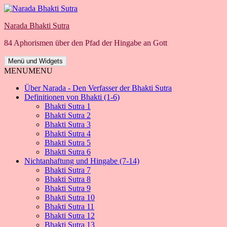
Zum
Inhalt
Narada Bhakti Sutra
springen
84 Aphorismen über den Pfad der Hingabe an Gott
Menü und Widgets
MENU
MENU
Über Narada - Den Verfasser der Bhakti Sutra
Definitionen von Bhakti (1-6)
Bhakti Sutra 1
Bhakti Sutra 2
Bhakti Sutra 3
Bhakti Sutra 4
Bhakti Sutra 5
Bhakti Sutra 6
Nichtanhaftung und Hingabe (7-14)
Bhakti Sutra 7
Bhakti Sutra 8
Bhakti Sutra 9
Bhakti Sutra 10
Bhakti Sutra 11
Bhakti Sutra 12
Bhakti Sutra 13