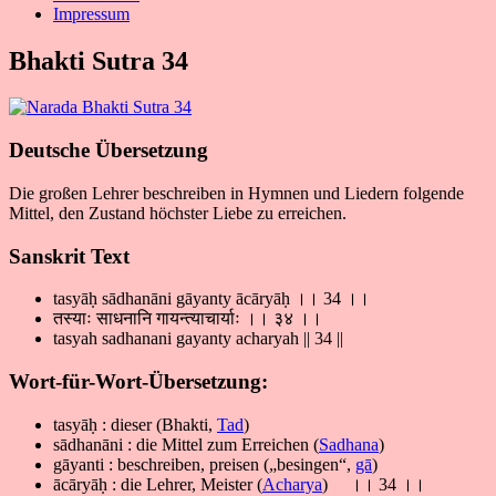
Impressum
Bhakti Sutra 34
Deutsche Übersetzung
Die großen Lehrer beschreiben in Hymnen und Liedern folgende
Mittel, den Zustand höchster Liebe zu erreichen.
Sanskrit Text
tasyāḥ sādhanāni gāyanty ācāryāḥ ।। 34 ।।
तस्याः साधनानि गायन्त्याचार्याः ।। ३४ ।।
tasyah sadhanani gayanty acharyah || 34 ||
Wort-für-Wort-Übersetzung:
tasyāḥ : dieser (Bhakti,
Tad
)
sādhanāni : die Mittel zum Erreichen (
Sadhana
)
gāyanti : beschreiben, preisen („besingen“,
gā
)
ācāryāḥ : die Lehrer, Meister (
Acharya
) ।। 34 ।।