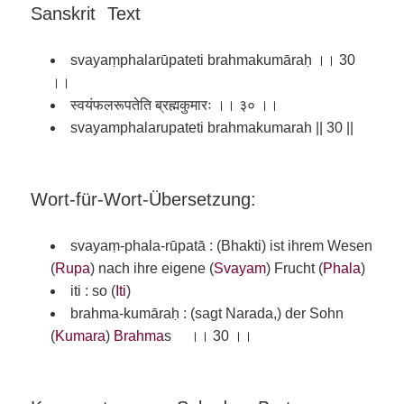
Sanskrit Text
svayaṃphalarūpateti brahmakumāraḥ ।। 30
।।
स्वयंफलरूपतेति ब्रह्मकुमारः ।। ३० ।।
svayamphalarupateti brahmakumarah || 30 ||
Wort-für-Wort-Übersetzung:
svayaṃ-phala-rūpatā : (Bhakti) ist ihrem Wesen
(
Rupa
) nach ihre eigene (
Svayam
) Frucht (
Phala
)
iti : so (
Iti
)
brahma-kumāraḥ : (sagt Narada,) der Sohn
(
Kumara
)
Brahma
s ।। 30 ।।