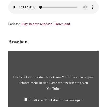
Podcast:
Play in new window
|
Download
Ansehen
„BS30
BHAKTI,
DIE
GOTTESLIEBE,
IST
MITTEL
UND
ZWECK
Hier klicken, um den Inhalt von YouTube anzuzeigen.
–
BHAKTI
Erfahre mehr in der
Datenschutzerklärung von
SUTRA
YouTube
.
30“
VON
YOUTUBE
ANZEIGEN
Inhalt von YouTube immer anzeigen