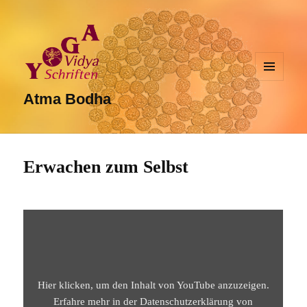
MENÜ
UND
Atma Bodha
WIDGETS
Erwachen zum Selbst
„ATMA
BODHA,
DIE
ERKENNTNIS
DES
SELBST,
VON
SHANKARACHARYA,
Hier klicken, um den Inhalt von YouTube anzuzeigen.
EINFÜHRUNG“
VON
Erfahre mehr in der
Datenschutzerklärung von