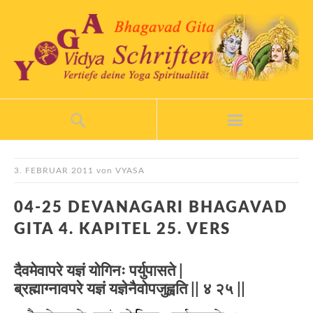
3. FEBRUAR 2011
von
VYASA
04-25 DEVANAGARI BHAGAVAD
GITA 4. KAPITEL 25. VERS
दैवमेवापरे यज्ञं योगिनः पर्युपासते |
ब्रह्माग्नावपरे यज्ञं यज्ञेनैवोपजुह्वति || ४ २५ ||