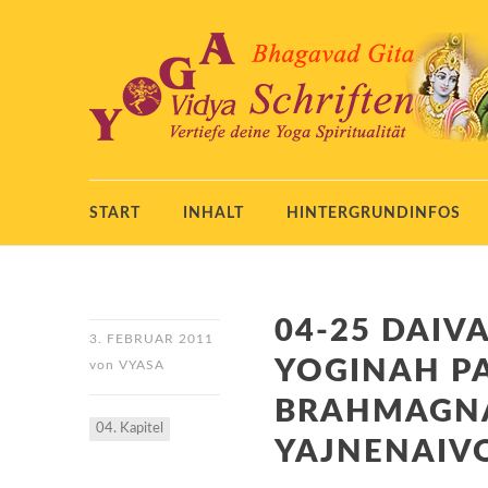
START
INHALT
HINTERGRUNDINFOS
04-25 DAIV
3. FEBRUAR 2011
YOGINAH P
von
VYASA
BRAHMAGNA
04. Kapitel
YAJNENAIV