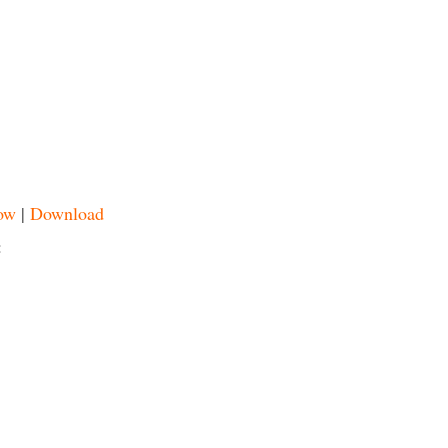
ow
|
Download
: