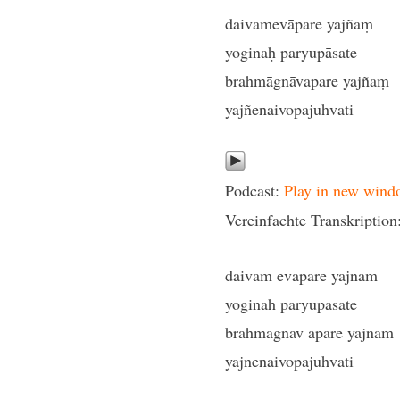
daivamevāpare yajñaṃ
yoginaḥ paryupāsate
brahmāgnāvapare yajñaṃ
yajñenaivopajuhvati
Podcast:
Play in new wind
Vereinfachte Transkription
daivam evapare yajnam
yoginah paryupasate
brahmagnav apare yajnam
yajnenaivopajuhvati