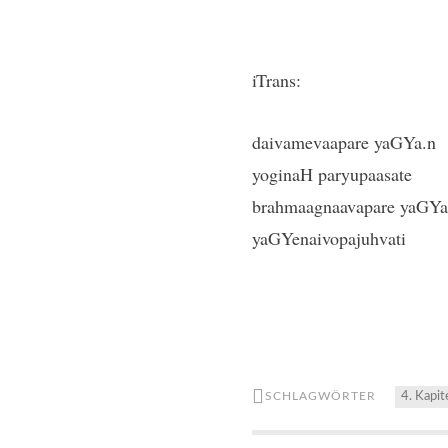
iTrans:
daivamevaapare yaGYa.n
yoginaH paryupaasate
brahmaagnaavapare yaGY
yaGYenaivopajuhvati
SCHLAGWÖRTER
4. Kapit